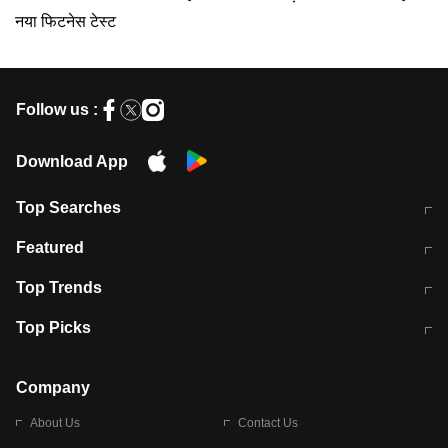
नया फिटनेस टेस्ट
Follow us :
Download App
Top Searches
मुंबई में लगे 'जेन जी' के पोस्टर, लिखा- 'मैं
मानसून में वायरल इंफ्केशन से बचाव करेंगी ये
Featured
विद्यार्थियों के साथ हूं
होममेड़ ड्रिंक
10 अगस्त को विधानसभा का घेराव करेंगे
Pune News: प्राइवेट स्कूल में दर्दनाक
Top Trends
छात्र
हादसा
RBI का नया नियम: अब बैंकों को अपनी सभी
जम्मू-श्रीनगर नेशनल हाईवे पर आज वाहनों
Top Picks
शाखाओं में जमा पर देना होगा एकसमान ब्याज
की आवाजाही पूरी तरह ठप
अगले 14 घंटे दिल्ली-यूपी समेत इन राज्यों में
सोशल मीडिया पर वायरल हुई आईआईटी बॉम्बे
बारिश की चेतावनी
के स्टूडेंट की मार्कशीट
Company
About Us
Contact Us