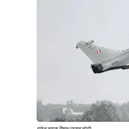
राफेल लड़ाकू विमान (फाइल फोटो)