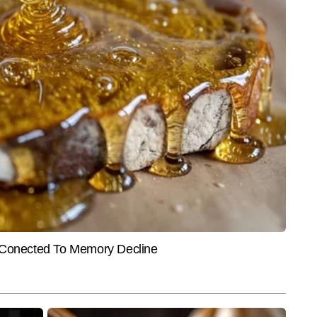
INDIA
CITIES
25 वर्षीय तेज गेंदबाज ने अचानक
'LGBTQIA समाज का हिस्सा, लेकिन शादी
'PM-CM
्ट्रीय क्रिकेट से संन्यास का
की संस्था से छेड़छाड़ नहीं', RSS प्रमुख
अन्ना 
मोहन भागवत का बड़ा बयान
तक, सि
ल में सीनियर कॉपी एडिटर के रूप में कार्यरत हैं और मीडिया में 9 वर्षों का अनुभव रखते 
सिल करने के बाद से ही वे न्यूजरूम के विभिन्न आयामों—कॉपी एडिटिंग, कंटेंट क्यूरेशन और 
और पढ़ें
के साथ काम कर रहे हैं। राष्ट्रीय, अंतरराष्ट्रीय और ब्रेकिंग न्यूज पर उनकी मजबूत पकड़ 
झने, फैक्ट चेकिंग और स्टोरी के अहम पहलुओं को पाठकों तक सरल भाषा में पहुंचाने के लिए 
र से अधिक खबरें प्रकाशित की हैं, जिनमें ब्रेकिंग अपडेट्स, एनालिटिकल कंटेंट, स्पेशल 
ैं।
End of Article