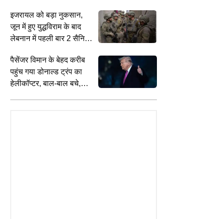
सामने आया VIDEO
इजरायल को बड़ा नुकसान,
जून में हुए युद्धविराम के बाद
लेबनान में पहली बार 2 सैनिकों
की मौत, 4 घायल
INDIA
W
पैसेंजर विमान के बेहद करीब
'जब तक समाज में भेदभाव, तब तक जरूरी है
अ
 नहीं, शिक्षा मंत्री ही ठीक…',
आरक्षण', 'जेन जी' संग संवाद में बोले RSS
क
पहुंच गया डोनाल्ड ट्रंप का
आंदोलन से लेकर Gen Z प्रोटेस्ट
चीफ मोहन भागवत
छ
हेलीकॉप्टर, बाल-बाल बचे,
सोदिया ने बताई 'AAP' की रणनीति
जांच शुरू