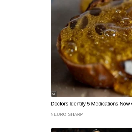
SPIRITUALITY
SPORTS
Aaj Ka Panchang : 7 अगस्त को किस
इंग्लैंड के 
समय करें पूजा-पाठ, आज के पंचांग से जानिए
किया अंतरराष
शुभ और अशुभ का सही समय
ऐलान
अनुराग गुप्ता
AUTHOR
अनुराग गुप्ता टाइम्स नाउ नवभारत डिजिट
हैं। जर्नलिज़्म में मास्टर्स डिग्री हा
रियल-टाइम न्यूज मॉनिटरिंग में दक्षता 
है। अनुराग खबरों की बारीकियों को सम
जाने जाते हैं। उन्होंने अब तक 10 हजा
Hindi News
World
स्टोरीज और न्यूज एक्सप्लेनर्स शामिल ह