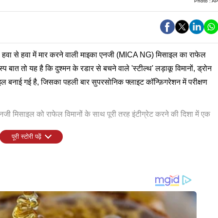
Photo :
A
की हवा से हवा में मार करने वाली माइका एनजी (MICA NG) मिसाइल का राफेल
ात तो यह है कि दुश्मन के रडार से बचने वाले 'स्टील्थ' लड़ाकू विमानों, ड्रोन
 बनाई गई है, जिसका पहली बार सुपरसोनिक फ्लाइट कॉन्फ़िगरेशन में परीक्षण
एनजी मिसाइल को राफेल विमानों के साथ पूरी तरह इंटीग्रेट करने की दिशा में एक
पूरी स्टोरी पढ़ें
ांस के रक्षा खरीद संगठन (DGA) के भूमध्यसागरीय मिसाइल परीक्षण केंद्र पर
मान काफी ज्यादा बढ़ जाता है, जिसकी वजह से दुश्मन को तलाशना काफी
ं बड़े विस्तार की तैयारी को लेकर आगे बढ़ चुका है। भारत सरकार ने एक जून,
गे। बताया जा रहा है कि कुल 114 विमानों में से 94 राफेल विमानों का निर्माण
रेड सीकर' को परखना था, जो दुश्मन के विमान से निकलने वाली 'हीट सिग्नेचर'
ा कि शिकारी मिसाइल अत्यधिक तापमान और चुनौतीपूर्ण परिस्थितियों में भी लक्ष्य
 के लिए एक आधिकारिक 'लेटर ऑफ रिक्वेस्ट' भेजा है। सरकारी स्तर पर होने
न भारतीय कंपनी के साथ साझेदारी कर 'मेक इन इंडिया' के तहत राफेल लड़ाकू
है।