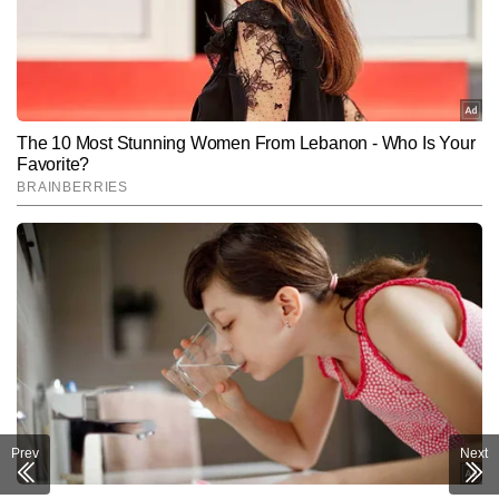
Prev
Next