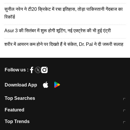
सुनील नरेन ने टी20 क्रिकेट में रचा इतिहास, तोड़ा पाकिस्तानी गेंदबाज का
रिकॉर्ड
Asur 3 की सितंबर में शुरू होगी शूटिंग, नई एक्ट्रेस की भी हुई एंट्री
शरीर में आयरन कम होने पर दिखते हैं ये संकेत, Dr. Pal ने दी जरूरी सलाह
Follow us :
Download App
Top Searches
मुंबई में लगे 'जेन जी' के पोस्टर, लिखा- 'मैं
मानसून में वायरल इंफ्केशन से बचाव करेंगी ये
Featured
विद्यार्थियों के साथ हूं
होममेड़ ड्रिंक
10 अगस्त को विधानसभा का घेराव करेंगे
Pune News: प्राइवेट स्कूल में दर्दनाक
Top Trends
छात्र
हादसा