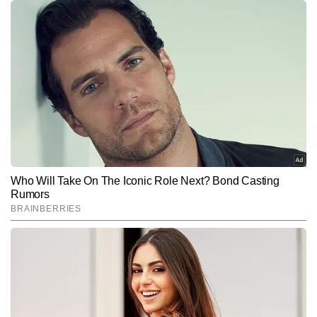
नितिन अरोड़ा
AUTHOR
नितिन अरोड़ा टाइम्स नाउ नवभारत में न्यूज डेस्क पर सीनियर कॉपी एडिटर के रूप 
में कार्यरत हैं। मीडिया में उनका 6 वर्षों का अनुभव है। वह राजनीति, देश–विदेश की 
बड़ी घटनाओं और समसामयिक मुद्दों को गहराई से समझकर उन्हें सटीक और सरल 
और पढ़ें
भाषा में प्रस्तुत करने में माहिर हैं। उन्होंने अपने करियर में लगातार करंट अफेयर्स, 
पॉलिटिकल डेवलपमेंट्स, डिप्लोमैटिक घटनाएं और डिफेंस सेक्टर से जुड़े विषयों पर 
प्रभावशाली कॉन्टेंट तैयार किया है और अबतक 6 हजार से अधिक आर्टिकल लिख 
Follow Us:
चुके हैं। विभिन्न टॉपिक्स पर एक्सप्लेनेर, डेटा-आधारित रिपोर्ट्स और विश्लेषणात्मक 
कॉपी लिखने में उनकी मजबूत पकड़ है।
Subscribe to our daily Newsletter!
SUBMIT