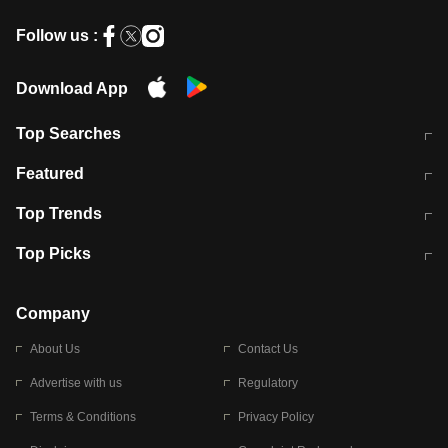
Follow us :
Download App
Top Searches
भरत तिवारी कथित एनकाउंटर मामले में बड़ी
CEC के चुनाव में CJI की भूमिका क्यों नहीं?
Featured
कार्रवाई
स्पेन में प्रवासियों का सैलाब! मोरक्को से
ITR फाइलिंग डेडलाइन चूके तो होंगे हिट
Top Trends
हजारों की घुसपैठ
विकेट
RBI का नया नियम: अब बैंकों को अपनी सभी
जम्मू-श्रीनगर नेशनल हाईवे पर आज वाहनों
Top Picks
शाखाओं में जमा पर देना होगा एकसमान ब्याज
की आवाजाही पूरी तरह ठप
अगले 14 घंटे दिल्ली-यूपी समेत इन राज्यों में
सोशल मीडिया पर वायरल हुई आईआईटी बॉम्बे
बारिश की चेतावनी
के स्टूडेंट की मार्कशीट
Company
About Us
Contact Us
Advertise with us
Regulatory
Terms & Conditions
Privacy Policy