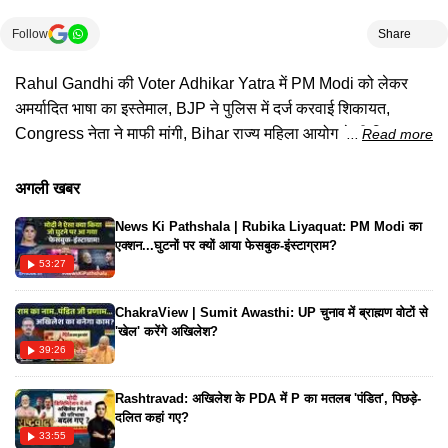
Follow
Share
Rahul Gandhi की Voter Adhikar Yatra में PM Modi को लेकर
अमर्यादित भाषा का इस्तेमाल, BJP ने पुलिस में दर्ज करवाई शिकायत,
Congress नेता ने माफी मांगी, Bihar राज्य महिला आयोग ने भी लिया
Read more
संज्ञान, देखिए पूरी ख़बर...
अगली खबर
News Ki Pathshala | Rubika Liyaquat: PM Modi का
एक्शन...घुटनों पर क्यों आया फेसबुक-इंस्टाग्राम?
53:27
ChakraView | Sumit Awasthi: UP चुनाव में ब्राह्मण वोटों से
'खेल' करेंगे अखिलेश?
39:26
Rashtravad: अखिलेश के PDA में P का मतलब 'पंडित', पिछड़े-
दलित कहां गए?
33:55