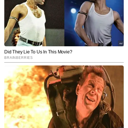
रामानुज सिंह पत्रकारिता में दो दशकों का व्यापक और समृद्ध अनुभव रखते हैं। 
उन्होंने टीवी और डिजिटल—दोनों ही प्लेटफॉर्म्स पर काम करते हुए बिजनेस, पर्सनल 
फाइनेंस, शेयर बाजार, इनकम टैक्स, बैंकिंग, बुलियन और कमोडिटी मार्केट जैसे 
और पढ़ें
विषयों पर गहरी विशेषज्ञता विकसित की है। जर्नलिज्म में एमए की डिग्री और वर्षों के 
अनुभव से विकसित विश्लेषणात्मक दृष्टिकोण के साथ, रामानुज जटिल वित्तीय विषयों 
को सरल, विश्वसनीय और प्रभावी तरीके से पाठकों तक पहुंचाने के लिए जाने जाते 
Follow Us:
हैं। अब तक वे 22,000 से अधिक स्टोरीज लिख चुके हैं।
Subscribe to our daily Newsletter!
SUBMIT