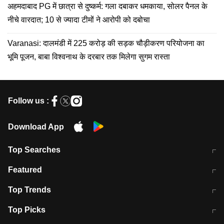
अहमदाबाद PG में छात्रा से दुष्कर्म: गला दबाकर धमकाया, सोलर पैनल के
नीचे वारदात; 10 से ज्यादा टीमों ने आरोपी को दबोचा
Varanasi: दालमंडी में 225 करोड़ की सड़क चौड़ीकरण परियोजना का
भूमि पूजन, बाबा विश्वनाथ के दरबार तक मिलेगा सुगम रास्ता
Follow us :
Download App
Top Searches
मुंबई में लगे 'जेन जी' के पोस्टर, लिखा- 'मैं
मानसून में वायरल इंफ्केशन से बचाव करेंगी ये
Featured
विद्यार्थियों के साथ हूं
होममेड़ ड्रिंक
10 अगस्त को विधानसभा का घेराव करेंगे
Pune News: प्राइवेट स्कूल में दर्दनाक
Top Trends
छात्र
हादसा
RBI का नया नियम: अब बैंकों को अपनी सभी
जम्मू-श्रीनगर नेशनल हाईवे पर आज वाहनों
Top Picks
शाखाओं में जमा पर देना होगा एकसमान ब्याज
की आवाजाही पूरी तरह ठप