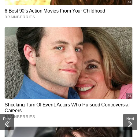
Prev
Next