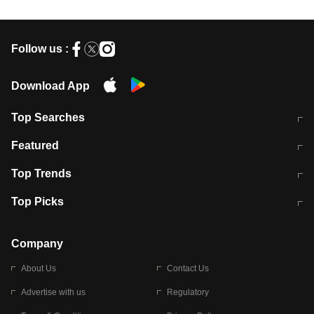
Follow us :
Download App
Top Searches
मुंबई में लगे 'जेन जी' के पोस्टर, लिखा- 'मैं
मानसून में वायरल इंफ्केशन से बचाव करेंगी ये
Featured
विद्यार्थियों के साथ हूं
होममेड़ ड्रिंक
10 अगस्त को विधानसभा का घेराव करेंगे
Pune News: प्राइवेट स्कूल में दर्दनाक
Top Trends
छात्र
हादसा
RBI का नया नियम: अब बैंकों को अपनी सभी
जम्मू-श्रीनगर नेशनल हाईवे पर आज वाहनों
Top Picks
शाखाओं में जमा पर देना होगा एकसमान ब्याज
की आवाजाही पूरी तरह ठप
अगले 14 घंटे दिल्ली-यूपी समेत इन राज्यों में
सोशल मीडिया पर वायरल हुई आईआईटी बॉम्बे
बारिश की चेतावनी
के स्टूडेंट की मार्कशीट
Company
About Us
Contact Us
Advertise with us
Regulatory