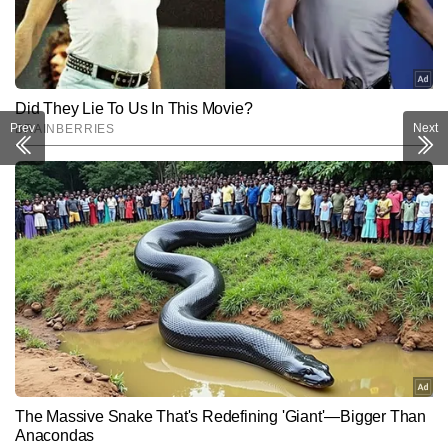
Prev
Next