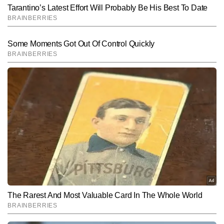
Hindi News
Tech-Gadgets
End of Article
प्रदीप पाण्डेय
AUTHOR
प्रदीप पाण्डेय टाइम्स नाउ नवभारत डिजिटल में टेक और ऑटो बीट पर कंटेंट तैयार 
करते हैं। डिजिटल मीडिया में 10 वर्षों के अनुभव के साथ प्रदीप तकनीक की 
दुनिया को समझने और उसे आम पाठकों तक सरल व उपयोगी रूप में पहुंचाने के लिए 
और पढ़ें
जाने जाते हैं। प्रदीप अब तक 11,000 से अधिक आर्टिकल्स लिख चुके हैं। वह 
गैजेट रिव्यू, आर्टिफिशियल इंटेलिजेंस, टेक टिप्स और नवीनतम टेक इनोवेशन पर 
लगातार काम करते हैं। एआई टूल्स पर एक्सपेरिमेंट करना, नए ऐप्स टेस्ट करना और 
Follow Us:
टेक से जुड़े प्रैक्टिकल सॉल्यूशंस खोजने में उनकी खास रुचि है।
Subscribe to our daily Newsletter!
SUBMIT