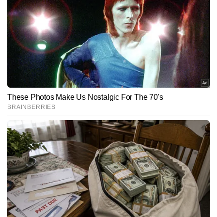
शिवम् अवस्थी टाइम्स नाउ नवभारत डिजिटल में स्पोर्ट्स डेस्क के इंचार्ज हैं। इनको 
खेल पत्रकारिता में तकरीबन 17 सालों का अनुभव है। इनको क्रिकेट, फुटबॉल 
और टेनिस में खास रुचि है। उन्हें खेलना भी पसंद है और वो देहरादून में फुटबॉल व 
और पढ़ें
क्रिकेट इंटर डिस्ट्रिक्ट चैंपियनशिप में विजेता टीम के कप्तान भी रहे। पत्रकारिता 
में कदम रखने के कुछ समय बाद कॉमनवेल्थ गेम्स 2010 का संपूर्ण फील्ड कवरेज 
किया और कई ब्रेकिंग न्यूज दी। कई चर्चित भारतीय एथलीटों के इंटरव्यू लिए हैं। 
Follow Us:
2011 वनडे क्रिकेट वर्ल्ड कप का ऑनफील्ड रहकर शहर-शहर घूमते हुए पूरा टीवी 
कवरेज किया। विश्व कप से पहले युवा विराट कोहली का इंटरव्यू किया। डिजिटल 
जैसे-जैसे आगे बढ़ा उन्हें ब्रेट ली, सुनील गावस्कर, राहुल द्रविड़, जैसे तमाम धुरंधरों 
Subscribe to our daily Newsletter!
के साक्षात्कार किए और 16 वर्षीय ऋषभ पंत का पहला डिजिटल इंटरव्यू किया जिसे 
इंग्लिश और हिंदी वेबसाइट पर काफी रीडरशिप मिली। उन्होंने स्पोर्ट्स मल्टी 
पॉडकास्ट भी किया। आईपीएल के 18 सीजन से ऑनफील्ड जुड़े रहे। अब तक 
SUBMIT
तकरीबन 6000 से ज्यादा एक्सक्लूसिव स्टोरीज लिख चुके हैं। साल 2025 में खेल 
जगत के तमाम बड़े रिकॉर्ड्स व आंकड़ों को ट्रैक किया है और उन पर आर्टिकल 
तैयार किए हैं।