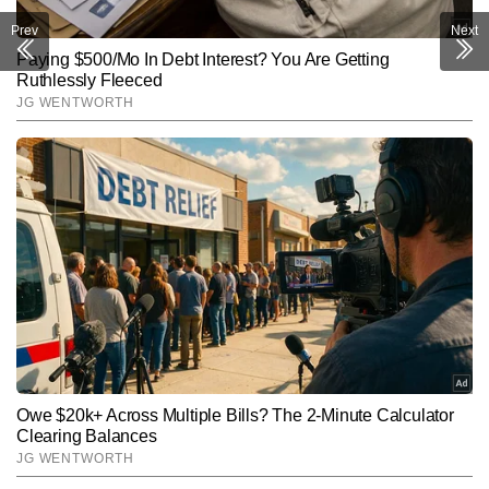
Prev
Next