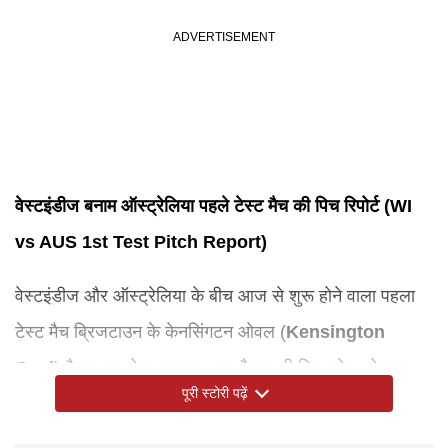
वेस्टइंडीज बनाम ऑस्ट्रेलिया पहले टेस्ट मैच की पिच रिपोर्ट (
WI
vs AUS 1st Test
Pitch Report
)
वेस्टइंडीज और ऑस्ट्रेलिया के बीच आज से शुरू होने वाला पहला
टेस्ट मैच ब्रिजटाउन के केनसिंगटन ओवल (
Kensington
Oval
) मैदान पर खेला जाएगा। इस मैदान की पिच हमेशा से एक
पूरी स्टोरी पढ़ें
हाई-स्कोरिंग विकेट साबित हुई है जहां बल्लेबाजों ने जमकर रनों की
बारिश की है। यहां पर एक पारी में सर्वाधिक टेस्ट स्कोर 749/9 है