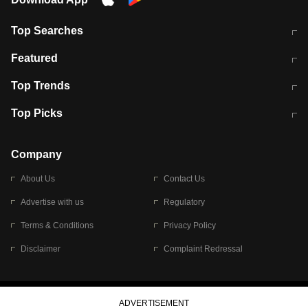
Top Searches
मुंबई में लगे 'जेन जी' के पोस्टर, लिखा- 'मैं
मानसून में वायरल इंफ्केशन से बचाव करेंगी ये
Featured
विद्यार्थियों के साथ हूं
होममेड़ ड्रिंक
10 अगस्त को विधानसभा का घेराव करेंगे
Pune News: प्राइवेट स्कूल में दर्दनाक
Top Trends
छात्र
हादसा
RBI का नया नियम: अब बैंकों को अपनी सभी
जम्मू-श्रीनगर नेशनल हाईवे पर आज वाहनों
Top Picks
शाखाओं में जमा पर देना होगा एकसमान ब्याज
की आवाजाही पूरी तरह ठप
अगले 14 घंटे दिल्ली-यूपी समेत इन राज्यों में
सोशल मीडिया पर वायरल हुई आईआईटी बॉम्बे
बारिश की चेतावनी
के स्टूडेंट की मार्कशीट
Company
About Us
Contact Us
Advertise with us
Regulatory
Terms & Conditions
Privacy Policy
Disclaimer
Complaint Redressal
© 2026 Bennett, Coleman & Company Limited