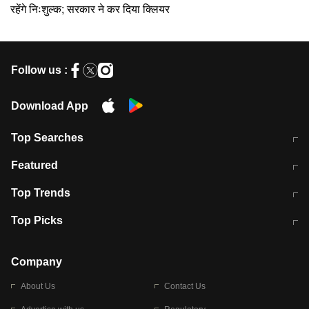
रहेंगे निःशुल्क; सरकार ने कर दिया क्लियर
Follow us :
Download App
Top Searches
मुंबई में लगे 'जेन जी' के पोस्टर, लिखा- 'मैं
मानसून में वायरल इंफ्केशन से बचाव करेंगी ये
Featured
विद्यार्थियों के साथ हूं
होममेड़ ड्रिंक
10 अगस्त को विधानसभा का घेराव करेंगे
Pune News: प्राइवेट स्कूल में दर्दनाक
Top Trends
छात्र
हादसा
RBI का नया नियम: अब बैंकों को अपनी सभी
जम्मू-श्रीनगर नेशनल हाईवे पर आज वाहनों
Top Picks
शाखाओं में जमा पर देना होगा एकसमान ब्याज
की आवाजाही पूरी तरह ठप
अगले 14 घंटे दिल्ली-यूपी समेत इन राज्यों में
सोशल मीडिया पर वायरल हुई आईआईटी बॉम्बे
बारिश की चेतावनी
के स्टूडेंट की मार्कशीट
Company
About Us
Contact Us