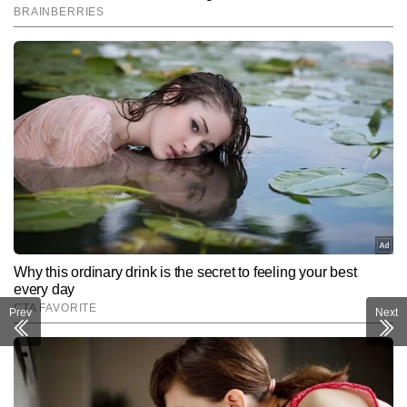
Prev
Next