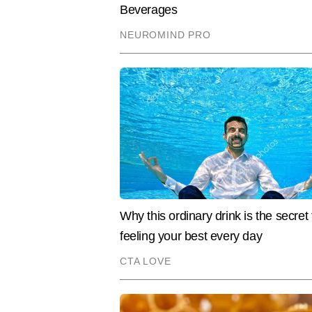
और अंतरराष्ट्रीय खेल आयोजनों को कव
आईसीसी विश्व कप, और तीन ओलंपिक—लंद
Hindi News
Sports
Cricket
करियर में कई प्रसिद्ध भारतीय खिलाड़ियो
नाम शामिल हैं। अब तक नवीन 15,000 से
स्टोरीज़, प्लेयर प्रोफाइल और टूर्नामे