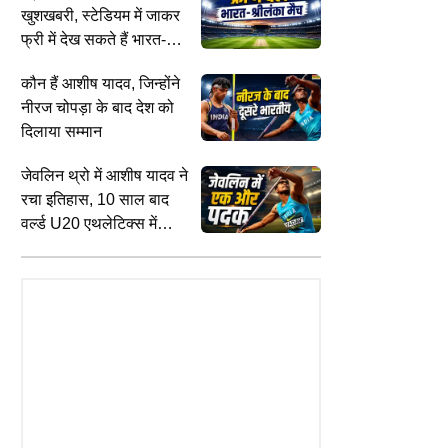
खुशखबरी, स्टेडियम में जाकर
फ्री में देख सकते हैं भारत-
श्रीलंका टेस्ट मैच
कौन हैं आशीष यादव, जिन्होंने
नीरज चोपड़ा के बाद देश को
दिलाया सम्मान
जेवलिन थ्रो में आशीष यादव ने
CITIES
L
TION
रचा इतिहास, 10 साल बाद
पंजाब पुलिस के 'गैंगस्टरां ते वार' से
'
Result 2026: 30 से अधिक
वर्ल्ड U20 एथलेटिक्स में
अपराधियों पर बड़ा वार, 200 दिन में 1.09
ख
 में दोबारा होंगी प्रैक्टिकल परीक्षाएं, 1
भारत को दिलाया मेडल
लाख छापे और 1,532 गिरफ्तार
ब
 से लागू होगा फेसलेस स्टूडेंट सिस्टम