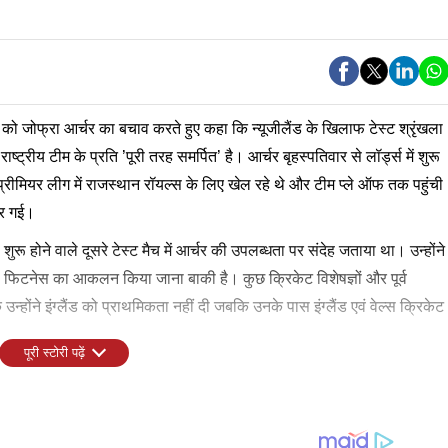
वार को जोफ्रा आर्चर का बचाव करते हुए कहा कि न्यूजीलैंड के खिलाफ टेस्ट श्रृंखला
ष्ट्रीय टीम के प्रति ’पूरी तरह समर्पित’ है। आर्चर बृहस्पतिवार से लॉर्ड्स में शुरू
ियन प्रीमियर लीग में राजस्थान रॉयल्स के लिए खेल रहे थे और टीम प्ले ऑफ तक पहुंची
हार गई।
 शुरू होने वाले दूसरे टेस्ट मैच में आर्चर की उपलब्धता पर संदेह जताया था। उन्होंने
 फिटनेस का आकलन किया जाना बाकी है। कुछ क्रिकेट विशेषज्ञों और पूर्व
्होंने इंग्लैंड को प्राथमिकता नहीं दी जबकि उनके पास इंग्लैंड एवं वेल्स क्रिकेट
पूरी स्टोरी पढ़ें
ं की निराशा को समझते हैं लेकिन उनका मानना है कि दुनिया भर में फ्रेंचाइजी
िकेट खिलाड़ियों के पास ऐसे अवसर उपलब्ध हैं जो 10, 15 या 20 साल पहले नहीं
 स्वाभाविक हिस्सा है। स्टोक्स ने कहा,'मुझे लगता है कि जोफ्रा और उनकी
 होता कि हमें हर मौके पर अपनी पसंद के सभी खिलाड़ी उपलब्ध मिलते। लेकिन