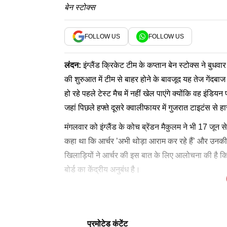
बेन स्टोक्स
FOLLOW US
FOLLOW US
लंदन:
इंग्लैंड क्रिकेट टीम के कप्तान बेन स्टोक्स ने बुध
की शुरुआत में टीम से बाहर होने के बावजूद यह तेज गेंदबाज रा
हो रहे पहले टेस्ट मैच में नहीं खेल पाएंगे क्योंकि वह इंड
जहां पिछले हफ्ते दूसरे क्वालीफायर में गुजरात टाइटंस से 
मंगलवार को इंग्लैंड के कोच ब्रेंडन मैकुलम ने भी 17 जून से
कहा था कि आर्चर ’अभी थोड़ा आराम कर रहे हैं’ और उनकी
खिलाड़ियों ने आर्चर की इस बात के लिए आलोचना की है कि उन
बोर्ड का केंद्रीय अनुबंध है।
स्टोक्स ने कहा कि वह आर्चर की अनुपलब्धता को लेकर लोगो
उन्होंने कहा,'अब हालात पूरी तरह बदल चुके हैं। आज क्र
लीग के बढ़ते चलन को देखते हुए यह आज के क्रिकेट का एक
थे। हां, अगर सब कुछ आदर्श होता तो यह बहुत ही शानदार
लेटेस्ट न्यूज