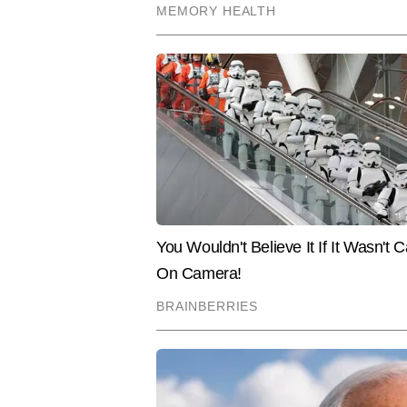
और अंतरराष्ट्रीय खेल आयोजनों को कव
आईसीसी विश्व कप, और तीन ओलंपिक—लंद
Hindi News
Sports
Cricket
करियर में कई प्रसिद्ध भारतीय खिलाड़ियो
नाम शामिल हैं। अब तक नवीन 15,000 से
स्टोरीज़, प्लेयर प्रोफाइल और टूर्नामे