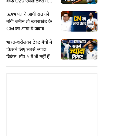
वर्ल्ड U20 एथलेटिक्स में
भारत को दिलाया मेडल
ऋषभ पंत ने आधी रात को
मांगी जमीन तो उत्तराखंड के
CM का आया ये जवाब
भारत-श्रीलंका टेस्ट मैचों में
किसने लिए सबसे ज्यादा
INDIA
E
विकेट, टॉप-5 में भी नहीं हैं
TS
PM मोदी से मिले राघव चड्ढा, भेंट की
E
ट फैंस के लिए बड़ी खुशखबरी,
चमिंडा वास
भगवान गणेश की मूर्ति, बोले- ये सुबह हमेशा
श
म में जाकर फ्री में देख सकते हैं
याद रहेगी
E
्रीलंका टेस्ट मैच