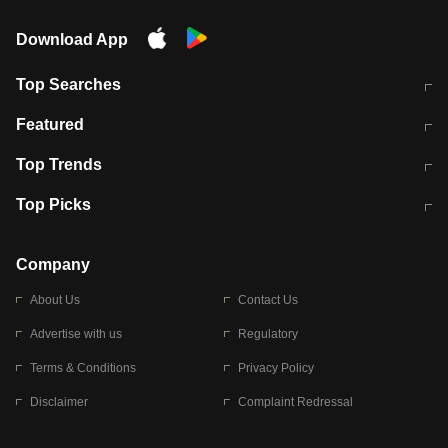
Download App
Top Searches
मुंबई में लगे 'जेन जी' के पोस्टर, लिखा- 'मैं
मानसून में वायरल इंफ्केशन से बचाव करेंगी ये
Featured
विद्यार्थियों के साथ हूं
होममेड़ ड्रिंक
10 अगस्त को विधानसभा का घेराव करेंगे
Pune News: प्राइवेट स्कूल में दर्दनाक
Top Trends
छात्र
हादसा
RBI का नया नियम: अब बैंकों को अपनी सभी
जम्मू-श्रीनगर नेशनल हाईवे पर आज वाहनों
Top Picks
शाखाओं में जमा पर देना होगा एकसमान ब्याज
की आवाजाही पूरी तरह ठप
अगले 14 घंटे दिल्ली-यूपी समेत इन राज्यों में
सोशल मीडिया पर वायरल हुई आईआईटी बॉम्बे
बारिश की चेतावनी
के स्टूडेंट की मार्कशीट
Company
About Us
Contact Us
Advertise with us
Regulatory
Terms & Conditions
Privacy Policy
Disclaimer
Complaint Redressal