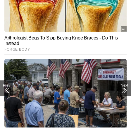
Prev
Next