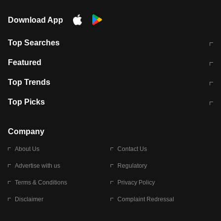
Download App
Top Searches
मुंबई में लगे 'जेन जी' के पोस्टर, लिखा- 'मैं
मानसून में वायरल इंफ्केशन से बचाव करेंगी ये
Featured
विद्यार्थियों के साथ हूं
होममेड़ ड्रिंक
10 अगस्त को विधानसभा का घेराव करेंगे
Pune News: प्राइवेट स्कूल में दर्दनाक
Top Trends
छात्र
हादसा
RBI का नया नियम: अब बैंकों को अपनी सभी
जम्मू-श्रीनगर नेशनल हाईवे पर आज वाहनों
Top Picks
शाखाओं में जमा पर देना होगा एकसमान ब्याज
की आवाजाही पूरी तरह ठप
अगले 14 घंटे दिल्ली-यूपी समेत इन राज्यों में
सोशल मीडिया पर वायरल हुई आईआईटी बॉम्बे
बारिश की चेतावनी
के स्टूडेंट की मार्कशीट
Company
About Us
Contact Us
Advertise with us
Regulatory
Terms & Conditions
Privacy Policy
Disclaimer
Complaint Redressal