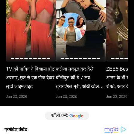
TV की नागिन ने दिखाया हॉट
कलेजा मजबूत कर देखें
ZEE5 Best M
अवतार, एक से एक पोज देकर
बॉलीवुड की ये 7 लव
आत्मा के भी खड़े 
लूटी लाइमलाइट
ट्रायएंगल मूवी, आंखें खोल
रोंगटे, अगर देख 
देगा हर सीन
Jun 23, 2026
Jun 23, 2026
Jun 23, 2026
फॉलो करें: