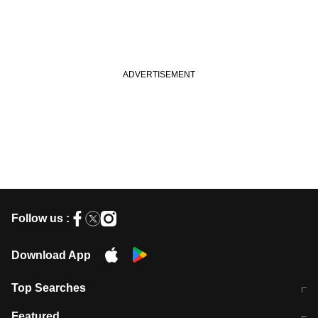
Follow us :
Download App
Top Searches
मुंबई में लगे 'जेन जी' के पोस्टर, लिखा- 'मैं
मानसून में वायरल इंफ्केशन से बचाव करेंगी ये
Featured