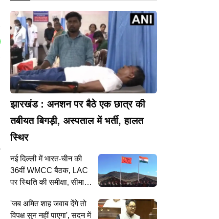
झारखंड : अनशन पर बैठे एक छात्र की
तबीयत बिगड़ी, अस्पताल में भर्ती, हालत
स्थिर
ा
नई दिल्ली में भारत-चीन की
36वीं WMCC बैठक, LAC
पर स्थिति की समीक्षा, सीमा
प्रबंधन व नदियों के डेटा साझा
'जब अमित शाह जवाब देंगे तो
करने पर हुई विस्तृत चर्चा
विपक्ष सुन नहीं पाएगा', सदन में