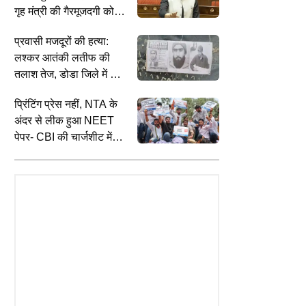
गृह मंत्री की गैरमूजदगी को
लेकर विपक्ष के हंगामे पर बोले
प्रवासी मजदूरों की हत्या:
किरेन रिजिजू
लश्कर आतंकी लतीफ की
तलाश तेज, डोडा जिले में भी
लगे पोस्टर, सिर पर Rs 15
प्रिंटिंग प्रेस नहीं, NTA के
लाख का इनाम
अंदर से लीक हुआ NEET
पेपर- CBI की चार्जशीट में
नीट पेपर लीक पर बड़ा
खुलासा
BUSINESS
C
TUALITY
नौकरी छोड़ने के बाद PF का क्या होगा?
प
and August 2026 Date: अगस्त
ब्याज, बैलेंस और निकासी के EPFO नियम
ब
ं संग्रांद कब है, जानें भादो संग्रांद
जानें
भ
ीख और इसका धार्मिक महत्व