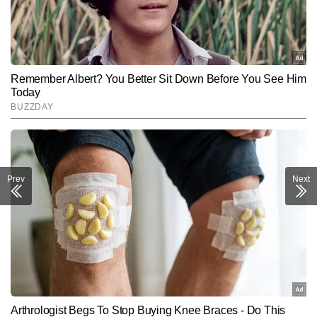
Prev
Next