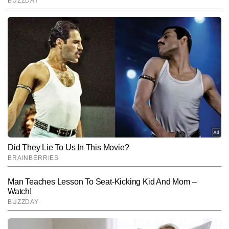
End of Article
नितिन अरोड़ा
AUTHOR
नितिन अरोड़ा टाइम्स नाउ नवभारत में न्यूज डेस्क पर सीनियर कॉपी एडिटर के रूप 
में कार्यरत हैं। मीडिया में उनका 6 वर्षों का अनुभव है। वह राजनीति, देश–विदेश की 
बड़ी घटनाओं और समसामयिक मुद्दों को गहराई से समझकर उन्हें सटीक और सरल 
और पढ़ें
भाषा में प्रस्तुत करने में माहिर हैं। उन्होंने अपने करियर में लगातार करंट अफेयर्स, 
पॉलिटिकल डेवलपमेंट्स, डिप्लोमैटिक घटनाएं और डिफेंस सेक्टर से जुड़े विषयों पर 
प्रभावशाली कॉन्टेंट तैयार किया है और अबतक 6 हजार से अधिक आर्टिकल लिख 
Follow Us:
चुके हैं। विभिन्न टॉपिक्स पर एक्सप्लेनेर, डेटा-आधारित रिपोर्ट्स और विश्लेषणात्मक 
कॉपी लिखने में उनकी मजबूत पकड़ है।
Subscribe to our daily Newsletter!
SUBMIT