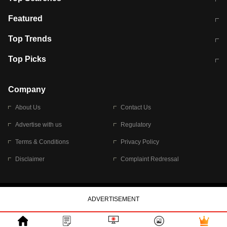
भरत तिवारी कथित एनकाउंटर मामले में बड़ी
CEC के चुनाव में CJI की भूमिका क्यों नहीं?
Featured
कार्रवाई
स्पेन में प्रवासियों का सैलाब! मोरक्को से
ITR फाइलिंग डेडलाइन चूके तो होंगे हिट
Top Trends
हजारों की घुसपैठ
विकेट
RBI का नया नियम: अब बैंकों को अपनी सभी
जम्मू-श्रीनगर नेशनल हाईवे पर आज वाहनों
Top Picks
शाखाओं में जमा पर देना होगा एकसमान ब्याज
की आवाजाही पूरी तरह ठप
अगले 14 घंटे दिल्ली-यूपी समेत इन राज्यों में
सोशल मीडिया पर वायरल हुई आईआईटी बॉम्बे
बारिश की चेतावनी
के स्टूडेंट की मार्कशीट
Company
About Us
Contact Us
Advertise with us
Regulatory
Terms & Conditions
Privacy Policy
Disclaimer
Complaint Redressal
© 2026 Bennett, Coleman & Company Limited