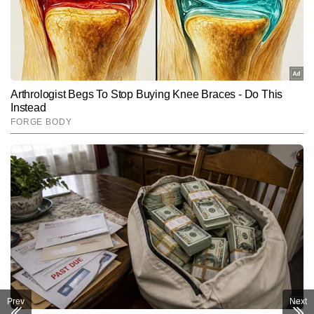
Prev
Next