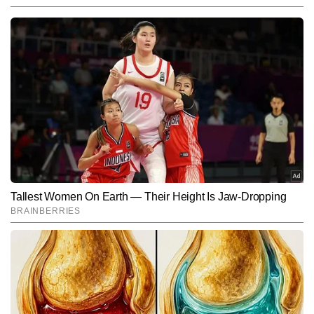
आलोक कुमार राव
AUTHOR
19 वर्षों से मीडिया जगत में सक्रिय आलोक राव ने प्रिंट, न्यूज एजेंसी, टीवी और 
डिजिटल चारों ही माध्यमों में काम किया है। इस लंबे अनुभव ने उन्हें समाचारों की 
समझ, प्रेजेंटेशन, डिटेलिंग और न्यूजरूम डायनेमिक्स में असाधारण दक्षता प्रदान की 
और पढ़ें
है। राष्ट्रीय एवं अंतरराष्ट्रीय घटनाक्रमों में विशेष रुचि रखने के साथ-साथ जियो-
पॉलिटिक्स एवं डिफेंस की स्टोरीज में इनकी खासी दिलचस्पी है। आलोक ने अलग-
अलग माध्यमों में काम करते हुए समाचारों की समझ, प्रस्तुति और विश्लेषण में मजबूत 
Follow Us:
दक्षता विकसित की है और अब तक 25,000 से अधिक आर्टिकल तैयार कर चुके 
हैं। तथ्यों की गहन जांच, मजबूत न्यूज सेंस और तेज निर्णय क्षमता उनकी पत्रकारिता 
की प्रमुख खासियतें हैं।
Subscribe to our daily Newsletter!
SUBMIT