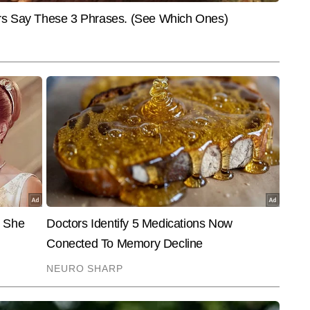
और पढ़ें
ार हो या किसी जटिल मुद्दे को आसान बनाकर समझाने वाले एक्सप्लेनर—पीयूष दोनों में बराबर 
ट-बेस्ड राइटिंग और एंड-टू-एंड कॉपी प्रोडक्शन पर इनकी पकड़ मजबूत है और अबतक 
End of Article