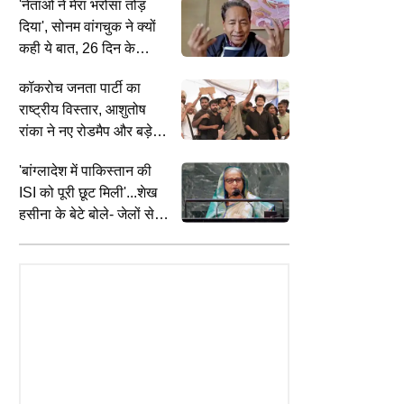
'नेताओं ने मेरा भरोसा तोड़
से उठे आरक्षण विरोधी स्वर,
दिया', सोनम वांगचुक ने क्यों
ईरान ने कहा, 'मोजतबा खामेनेई
कही ये बात, 26 दिन के
से संपर्क करना बेहद कठिन'
अनशन से जुड़ी है घटना
कॉकरोच जनता पार्टी का
राष्ट्रीय विस्तार, आशुतोष
रांका ने नए रोडमैप और बड़े
ऐलान के दिए संकेत, आज का
'बांग्लादेश में पाकिस्तान की
दिन अहम
ISI को पूरी छूट मिली'...शेख
TAINMENT
ENTERTAINMENT
C
हसीना के बेटे बोले- जेलों से
 हाशमी की 'Awarapan 2' को मिला
'सबकुछ बिखर रहा है...': मानसिक रूप से
D
छूटकर आतंकवादी आ रहे,
6+ सर्टिफिकेट, CBFC ने लगाए
टूट गए हैं Parth Samthaan! पोस्ट में
झ
भारत के लिए खतरा!
 कट्स
दिया हेल्थ अपडेट
ऑ