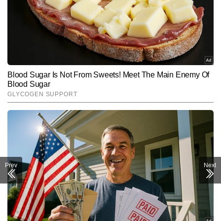
Prev
Next