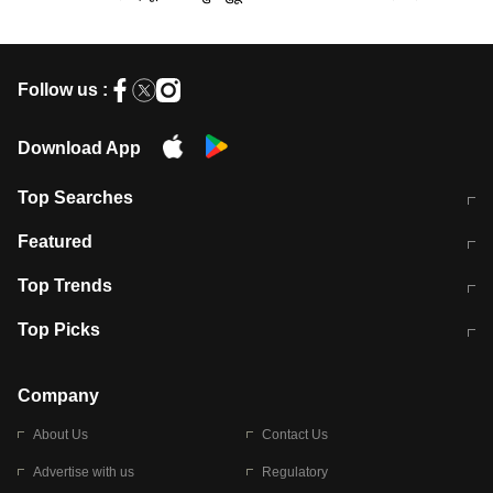
Follow us :
Download App
Top Searches
मुंबई में लगे 'जेन जी' के पोस्टर, लिखा- 'मैं
मानसून में वायरल इंफ्केशन से बचाव करेंगी ये
Featured
विद्यार्थियों के साथ हूं
होममेड़ ड्रिंक
10 अगस्त को विधानसभा का घेराव करेंगे
Pune News: प्राइवेट स्कूल में दर्दनाक
Top Trends
छात्र
हादसा
RBI का नया नियम: अब बैंकों को अपनी सभी
जम्मू-श्रीनगर नेशनल हाईवे पर आज वाहनों
Top Picks
शाखाओं में जमा पर देना होगा एकसमान ब्याज
की आवाजाही पूरी तरह ठप
अगले 14 घंटे दिल्ली-यूपी समेत इन राज्यों में
सोशल मीडिया पर वायरल हुई आईआईटी बॉम्बे
बारिश की चेतावनी
के स्टूडेंट की मार्कशीट
Company
About Us
Contact Us
Advertise with us
Regulatory