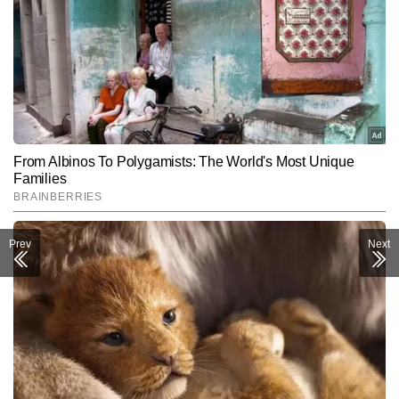
Prev
Next