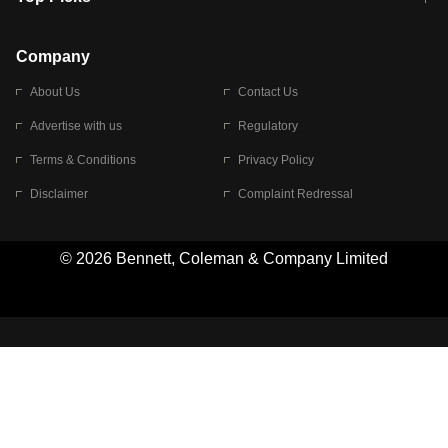
शाखाओं में जमा पर देना होगा एकसमान ब्याज
की आवाजाही पूरी तरह ठप
अगले 14 घंटे दिल्ली-यूपी समेत इन राज्यों में
सोशल मीडिया पर वायरल हुई आईआईटी बॉम्बे
बारिश की चेतावनी
के स्टूडेंट की मार्कशीट
Company
About Us
Contact Us
Advertise with us
Regulatory
Terms & Conditions
Privacy Policy
Disclaimer
Complaint Redressal
© 2026 Bennett, Coleman & Company Limited