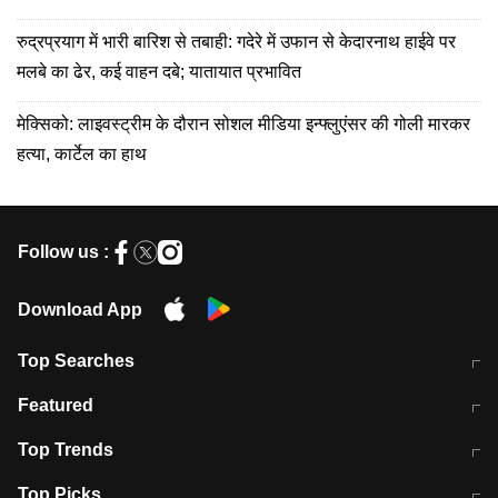
रुद्रप्रयाग में भारी बारिश से तबाही: गदेरे में उफान से केदारनाथ हाईवे पर
मलबे का ढेर, कई वाहन दबे; यातायात प्रभावित
मेक्सिको: लाइवस्ट्रीम के दौरान सोशल मीडिया इन्फ्लुएंसर की गोली मारकर
हत्या, कार्टेल का हाथ
Follow us :
Download App
Top Searches
भरत तिवारी कथित एनकाउंटर मामले में बड़ी
CEC के चुनाव में CJI की भूमिका क्यों नहीं?
Featured
कार्रवाई
स्पेन में प्रवासियों का सैलाब! मोरक्को से
ITR फाइलिंग डेडलाइन चूके तो होंगे हिट
Top Trends
हजारों की घुसपैठ
विकेट
RBI का नया नियम: अब बैंकों को अपनी सभी
जम्मू-श्रीनगर नेशनल हाईवे पर आज वाहनों
Top Picks