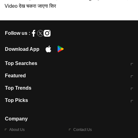
Video देख चकरा जाएगा सिर
Follow us :
Download App
Top Searches
मुंबई में लगे 'जेन जी' के पोस्टर, लिखा- 'मैं
मानसून में वायरल इंफ्केशन से बचाव करेंगी ये
Featured
विद्यार्थियों के साथ हूं
होममेड़ ड्रिंक
10 अगस्त को विधानसभा का घेराव करेंगे
Pune News: प्राइवेट स्कूल में दर्दनाक
Top Trends
छात्र
हादसा
RBI का नया नियम: अब बैंकों को अपनी सभी
जम्मू-श्रीनगर नेशनल हाईवे पर आज वाहनों
Top Picks
शाखाओं में जमा पर देना होगा एकसमान ब्याज
की आवाजाही पूरी तरह ठप
अगले 14 घंटे दिल्ली-यूपी समेत इन राज्यों में
सोशल मीडिया पर वायरल हुई आईआईटी बॉम्बे
बारिश की चेतावनी
के स्टूडेंट की मार्कशीट
Company
About Us
Contact Us