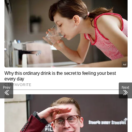
Prev
Next