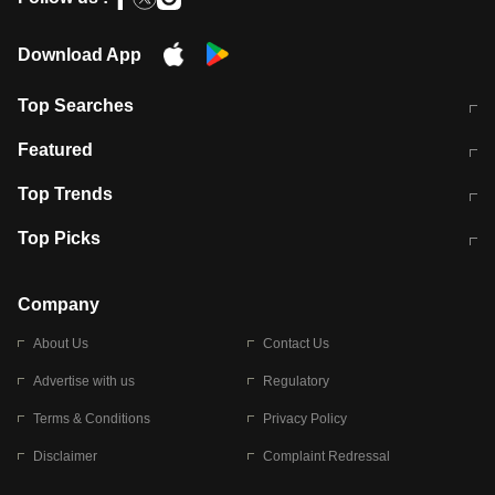
Download App
Top Searches
मुंबई में लगे 'जेन जी' के पोस्टर, लिखा- 'मैं
मानसून में वायरल इंफ्केशन से बचाव करेंगी ये
Featured
विद्यार्थियों के साथ हूं
होममेड़ ड्रिंक
10 अगस्त को विधानसभा का घेराव करेंगे
Pune News: प्राइवेट स्कूल में दर्दनाक
Top Trends
छात्र
हादसा
RBI का नया नियम: अब बैंकों को अपनी सभी
जम्मू-श्रीनगर नेशनल हाईवे पर आज वाहनों
Top Picks
शाखाओं में जमा पर देना होगा एकसमान ब्याज
की आवाजाही पूरी तरह ठप
अगले 14 घंटे दिल्ली-यूपी समेत इन राज्यों में
सोशल मीडिया पर वायरल हुई आईआईटी बॉम्बे
बारिश की चेतावनी
के स्टूडेंट की मार्कशीट
Company
About Us
Contact Us
Advertise with us
Regulatory
Terms & Conditions
Privacy Policy
Disclaimer
Complaint Redressal