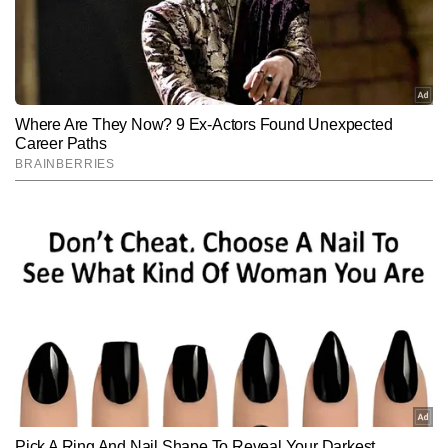
Hindi News
India
End of Article
आयुष सिन्हा
AUTHOR
मैं टाइम्स नाउ नवभारत (Timesnowhindi.com) से जुड़ा हुआ हूं। कलम और 
कागज से लगाव तो बचपन से ही था, जो धीरे-धीरे आदत और जरूरत बन गई। मुख्य 
धारा की पत्रकारिता से जुड़े हुए 10 साल पूरे हो चुके हैं। लोकसभा चुनाव 2014 से 
और पढ़ें
पहले ही मैंने पत्रकारिता की पढ़ाई के बीच में ही देश की राजधानी दिल्ली आने की 
ठान ली थी। उससे पहले मैंने कभी ये सोचा तक नहीं था कि मैं बनारस बोले तो 
वाराणसी शहर से बाहर भी जा सकता हूं। जी हां, मेरा नाता काशी से है। जन्म के 
Follow Us:
साथ-साथ शिक्षा दीक्षा भी बनारस में ही हुई। राष्ट्रपिता मोहनदास करमचंद गांधी 
(बापू) द्वारा स्थापित किए गए विश्वविद्यालय- 'महात्मा गांधी काशी विद्यापीठ' से मैंने 
पत्रकारिता में स्नातक किया है। ग्रेजुएशन के दौरान ही विश्वविद्यालय के 
Subscribe to our daily Newsletter!
पत्रकारिता एवं जनसंचार विभाग के अध्यापकों ने बड़ी ही सख्ती से मेरी नक्काशी 
करने की कोशिश की। ग्रेजुएशन के आखिरी वर्ष आते-आते मैंने दिल्ली की ट्रेन 
पकड़ी और यहां पहुंच गया। आव देखा न ताव, दिल्ली NCR में बड़े-बड़े मीडिया 
SUBMIT
समूहों के दफ्तरों के बाहर अपना बायोडेटा डाल कर प्रयास में जुट गया। काफी धैर्य 
के बाद ZEE मीडिया समूह से जुड़ने का मौका मिला। मेरे पत्रकारिता के सफर की 
शुरुआत टेलीविजन के इनपुट डिपार्टमेंट से हुई। यहां मैं असाइनमेंट डेस्क पर था। 
कुछ महीनों तक खुद को इस समूह के साथ जोड़े रखने के बाद वर्ष 2015 में मैंने प्रिंट 
मीडिया का रुख कर लिया और ALL RIGHTS नाम की मैगज़ीन के साथ जुड़ 