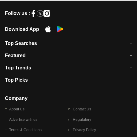
Follow us :
Download App
Top Searches
मुंबई में लगे 'जेन जी' के पोस्टर, लिखा- 'मैं
मानसून में वायरल इंफ्केशन से बचाव करेंगी ये
Featured
विद्यार्थियों के साथ हूं
होममेड़ ड्रिंक
10 अगस्त को विधानसभा का घेराव करेंगे
Pune News: प्राइवेट स्कूल में दर्दनाक
Top Trends
छात्र
हादसा
RBI का नया नियम: अब बैंकों को अपनी सभी
जम्मू-श्रीनगर नेशनल हाईवे पर आज वाहनों
Top Picks
शाखाओं में जमा पर देना होगा एकसमान ब्याज
की आवाजाही पूरी तरह ठप
अगले 14 घंटे दिल्ली-यूपी समेत इन राज्यों में
सोशल मीडिया पर वायरल हुई आईआईटी बॉम्बे
बारिश की चेतावनी
के स्टूडेंट की मार्कशीट
Company
About Us
Contact Us
Advertise with us
Regulatory
Terms & Conditions
Privacy Policy