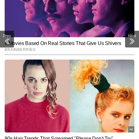
Prev
Next