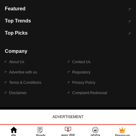
भरत तिवारी कथित एनकाउंटर मामले में बड़ी
CEC के चुनाव में CJI की भूमिका क्यों नहीं?
Featured
कार्रवाई
स्पेन में प्रवासियों का सैलाब! मोरक्को से
ITR फाइलिंग डेडलाइन चूके तो होंगे हिट
Top Trends
हजारों की घुसपैठ
विकेट
RBI का नया नियम: अब बैंकों को अपनी सभी
जम्मू-श्रीनगर नेशनल हाईवे पर आज वाहनों
Top Picks
शाखाओं में जमा पर देना होगा एकसमान ब्याज
की आवाजाही पूरी तरह ठप
अगले 14 घंटे दिल्ली-यूपी समेत इन राज्यों में
सोशल मीडिया पर वायरल हुई आईआईटी बॉम्बे
बारिश की चेतावनी
के स्टूडेंट की मार्कशीट
Company
About Us
Contact Us
Advertise with us
Regulatory
Terms & Conditions
Privacy Policy
Disclaimer
Complaint Redressal
© 2026 Bennett, Coleman & Company Limited
होम
Briefs
लाइव टीवी
फोटोज
Premium