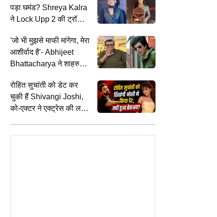
पड़ा घमंड? Shreya Kalra
ने Lock Upp 2 की ट्रॉफी
जीतने के बाद बदला एक्ट्रेस
'जो भी मुझसे माफी मांगेगा, मेरा
का नाम
आशीर्वाद है'- Abhijeet
Bhattacharya ने शाहरुख
खान संग विवाद पर तोड़ी चुप्पी
रोहित सुचांती को डेट कर
चुकी हैं Shivangi Joshi,
को-एक्टर ने एक्ट्रेस की लव
लाइफ पर किया बड़ा खुलासा