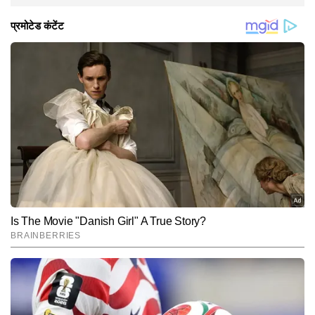
क्या राय है, कमेंट करके हमें जरूर बताएं।
Hindi News
Entertainment
Bollywood
End of Article
अभय
AUTHOR
अभय टाइम्स नाउ नवभारत डिजिटल में एंटरटेनमेंट डेस्क पर चीफ कॉपी एडिटर हैं। 