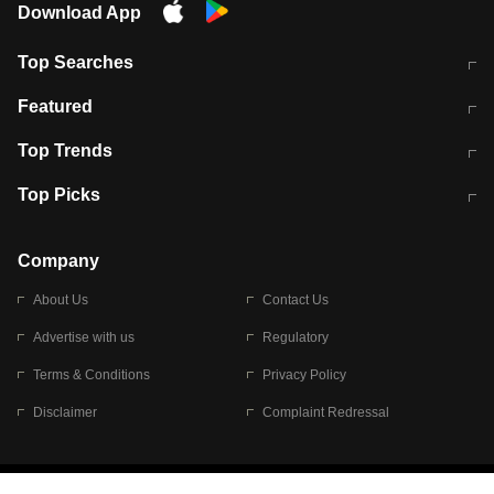
Download App
Top Searches
मुंबई में लगे 'जेन जी' के पोस्टर, लिखा- 'मैं
मानसून में वायरल इंफ्केशन से बचाव करेंगी ये
Featured
विद्यार्थियों के साथ हूं
होममेड़ ड्रिंक
10 अगस्त को विधानसभा का घेराव करेंगे
Pune News: प्राइवेट स्कूल में दर्दनाक
Top Trends
छात्र
हादसा
RBI का नया नियम: अब बैंकों को अपनी सभी
जम्मू-श्रीनगर नेशनल हाईवे पर आज वाहनों
Top Picks
शाखाओं में जमा पर देना होगा एकसमान ब्याज
की आवाजाही पूरी तरह ठप
अगले 14 घंटे दिल्ली-यूपी समेत इन राज्यों में
सोशल मीडिया पर वायरल हुई आईआईटी बॉम्बे
बारिश की चेतावनी
के स्टूडेंट की मार्कशीट
Company
About Us
Contact Us
Advertise with us
Regulatory
Terms & Conditions
Privacy Policy
Disclaimer
Complaint Redressal
© 2026 Bennett, Coleman & Company Limited