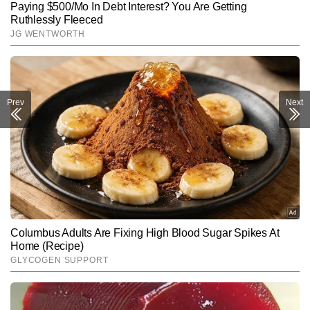
Prev
Next