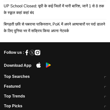
UP School Closed: यूपी के कई जिलों में भारी बारिश, जानें 1 से 8 तक
के स्कूल कहां कहां बंद
बिगड़ती छवि से घबराया पाकिस्तान, PoK में अपने अत्याचारों पर पर्दा डालने
के लिए दुनिया भर में सक्रिय किया अपना नेटवर्क
Follow us :
Download App
Top Searches
मुंबई में लगे 'जेन जी' के पोस्टर, लिखा- 'मैं
मानसून में वायरल इंफ्केशन से बचाव करेंगी ये
Featured
विद्यार्थियों के साथ हूं
होममेड़ ड्रिंक
10 अगस्त को विधानसभा का घेराव करेंगे
Pune News: प्राइवेट स्कूल में दर्दनाक
Top Trends
छात्र
हादसा
RBI का नया नियम: अब बैंकों को अपनी सभी
जम्मू-श्रीनगर नेशनल हाईवे पर आज वाहनों
Top Picks
शाखाओं में जमा पर देना होगा एकसमान ब्याज
की आवाजाही पूरी तरह ठप