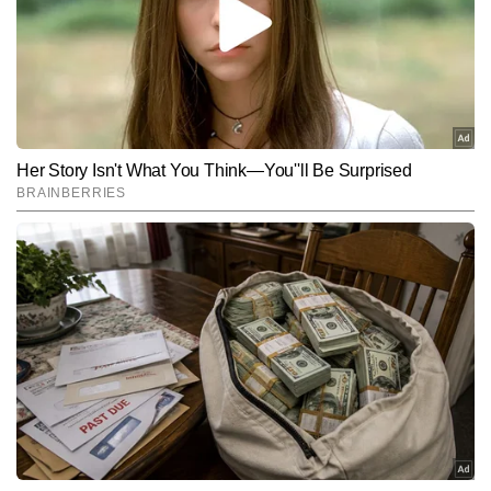
एंटरटेनमेंट और लाइफस्टाइल जैसे विषयों पर इनकी पकड़ अच्‍छी हैं. राइटिंग को 
A post shared by Varinder Chawla (@varindertchawla)
अपना पैशन मानने वाली पूनम को हिंदी भाषा से बेहद लगाव है. राइटिंग के अलावा 
फिल्में देखना, नई जगहें घूमना और नए फूड एक्सप्लोर करना इनकी फेवरेट हॉबी है. 
Follow Us:
पूनम मूल रूप से बिलासपुर छत्तीसगढ़ से हैं। उन्होंने अपना ग्रेजुकेशन गुरु घासीदास 
केंद्रीय विश्वविद्यालय से किया था। उन्होंने अपना पोस्ट ग्रेजुकेशन इन्दिरा गांधी 
राष्ट्रीय विश्वविद्यालय से किया है।
Subscribe to our daily Newsletter!
SUBMIT