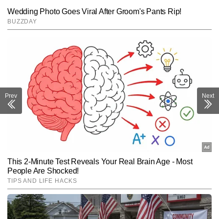
Prev
Next