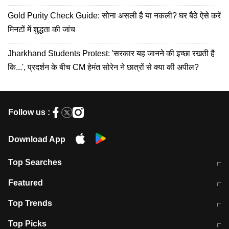
Gold Purity Check Guide: सोना असली है या नकली? घर बैठे ऐसे करें
मिनटों में शुद्धता की जांच
Jharkhand Students Protest: 'सरकार यह जानने की इच्छा रखती है
कि...', प्रदर्शन के बीच CM हेमंत सोरेन ने छात्रों से क्या की अपील?
Follow us :
Download App
Top Searches
मुंबई में लगे 'जेन जी' के पोस्टर, लिखा- 'मैं
मानसून में वायरल इंफ्केशन से बचाव करेंगी ये
Featured
विद्यार्थियों के साथ हूं
होममेड़ ड्रिंक
10 अगस्त को विधानसभा का घेराव करेंगे
Pune News: प्राइवेट स्कूल में दर्दनाक
Top Trends
छात्र
हादसा
RBI का नया नियम: अब बैंकों को अपनी सभी
जम्मू-श्रीनगर नेशनल हाईवे पर आज वाहनों
Top Picks