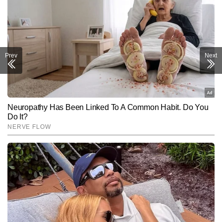
Prev
Next