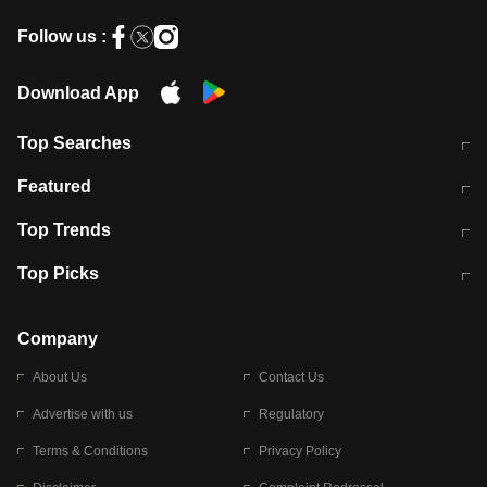
Follow us :
Download App
Top Searches
भरत तिवारी कथित एनकाउंटर मामले में बड़ी
CEC के चुनाव में CJI की भूमिका क्यों नहीं?
Featured
कार्रवाई
स्पेन में प्रवासियों का सैलाब! मोरक्को से
ITR फाइलिंग डेडलाइन चूके तो होंगे हिट
Top Trends
हजारों की घुसपैठ
विकेट
RBI का नया नियम: अब बैंकों को अपनी सभी
जम्मू-श्रीनगर नेशनल हाईवे पर आज वाहनों
Top Picks
शाखाओं में जमा पर देना होगा एकसमान ब्याज
की आवाजाही पूरी तरह ठप
अगले 14 घंटे दिल्ली-यूपी समेत इन राज्यों में
सोशल मीडिया पर वायरल हुई आईआईटी बॉम्बे
बारिश की चेतावनी
के स्टूडेंट की मार्कशीट
Company
About Us
Contact Us
Advertise with us
Regulatory
Terms & Conditions
Privacy Policy