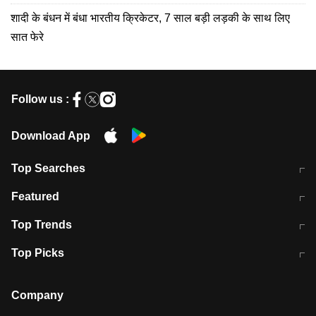
शादी के बंधन में बंधा भारतीय क्रिकेटर, 7 साल बड़ी लड़की के साथ लिए
सात फेरे
Follow us :
Download App
Top Searches
मुंबई में लगे 'जेन जी' के पोस्टर, लिखा- 'मैं
मानसून में वायरल इंफ्केशन से बचाव करेंगी ये
Featured
विद्यार्थियों के साथ हूं
होममेड़ ड्रिंक
10 अगस्त को विधानसभा का घेराव करेंगे
Pune News: प्राइवेट स्कूल में दर्दनाक
Top Trends
छात्र
हादसा
RBI का नया नियम: अब बैंकों को अपनी सभी
जम्मू-श्रीनगर नेशनल हाईवे पर आज वाहनों
Top Picks
शाखाओं में जमा पर देना होगा एकसमान ब्याज
की आवाजाही पूरी तरह ठप
अगले 14 घंटे दिल्ली-यूपी समेत इन राज्यों में
सोशल मीडिया पर वायरल हुई आईआईटी बॉम्बे
बारिश की चेतावनी
के स्टूडेंट की मार्कशीट
Company