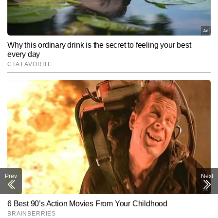
Prev
Next