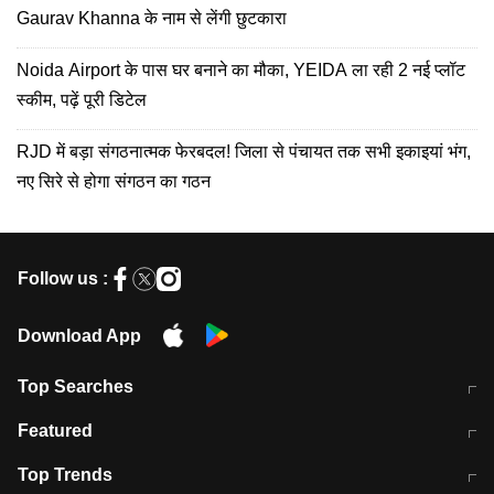
Gaurav Khanna के नाम से लेंगी छुटकारा
Noida Airport के पास घर बनाने का मौका, YEIDA ला रही 2 नई प्लॉट
स्कीम, पढ़ें पूरी डिटेल
RJD में बड़ा संगठनात्मक फेरबदल! जिला से पंचायत तक सभी इकाइयां भंग,
नए सिरे से होगा संगठन का गठन
Follow us :
Download App
Top Searches
मुंबई में लगे 'जेन जी' के पोस्टर, लिखा- 'मैं
मानसून में वायरल इंफ्केशन से बचाव करेंगी ये
Featured
विद्यार्थियों के साथ हूं
होममेड़ ड्रिंक
10 अगस्त को विधानसभा का घेराव करेंगे
Pune News: प्राइवेट स्कूल में दर्दनाक
Top Trends
छात्र
हादसा