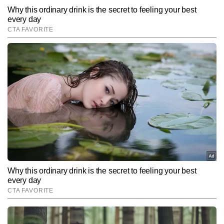
मोनू झा
AUTHOR
मोनू कुमार टाइम्स नाउ नवभारत की डिजिटल टीम में वायरल और ट्रेंडिंग डेस्क पर 
काम कर रहे हैं। न्यूजरूम में 4 साल से अधिक का अनुभव रखने वाले मोनू वायरल 
कंटेंट, ऑफबीट खबरों और सोशल मीडिया ट्रेंड्स को पहचानने में बेहद दक्ष हैं। 
और पढ़ें
यूनीक एंगल तलाशने और कहानियों को आकर्षक अंदाज में प्रस्तुत करने की उनकी 
क्षमता उन्हें डिजिटल कंटेंट स्पेस में अलग पहचान देती है। मोनू कुमार 4,000 से 
अधिक स्टोरीज लिख चुके हैं, जिनमें कई वायरल रिपोर्ट्स, ट्रेंड-बेस्ड अपडेट्स और 
Follow Us:
सोशल मीडिया-फोकस्ड कंटेंट शामिल हैं।
Subscribe to our daily Newsletter!
SUBMIT