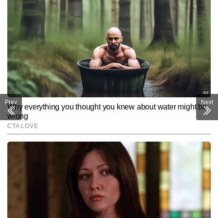
Prev
Next