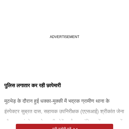
पुलिस लगातार कर रही छापेमारी
मुठभेड़ के दौरान हुई धक्का-मुक्की में भद्रक ग्रामीण थाना के
इंस्पेक्टर सुब्रत दास, सहायक उपनिरीक्षक (एएसआई) श्रीकांत जेना
और एक कांस्टेबल को मामूली चोटें आईं। हालांकि, उन्हें अस्पताल में