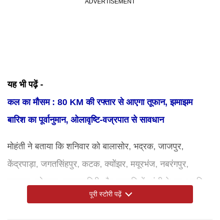
यह भी पढ़ें -
कल का मौसम : 80 KM की रफ्तार से आएगा तूफान, झमाझम
बारिश का पूर्वानुमान, ओलावृष्टि-वज्रपात से सावधान
मोहंती ने बताया कि शनिवार को बालासोर, भद्रक, जाजपुर,
केंद्रपाड़ा, जगतसिंहपुर, कटक, क्योंझर, मयूरभंज, नबरंगपुर,
रायगड़ा, कोरापुट, मलकानगिरी और गजपति में आंधी के साथ बारिश
पूरी स्टोरी पढ़ें
होने और 50-60 किलोमीटर प्रति घंटे की रफ्तार से हवाएं चलने का
अनुमान है।