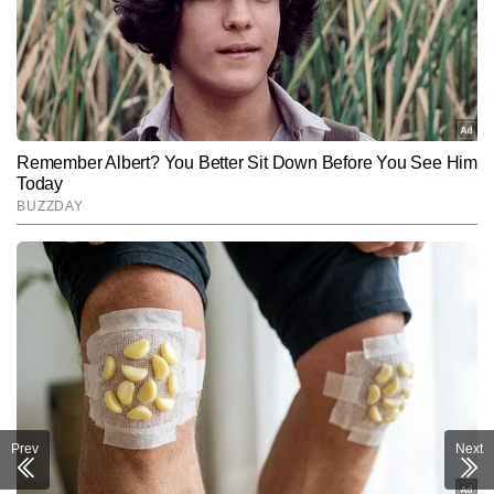
Prev
Next