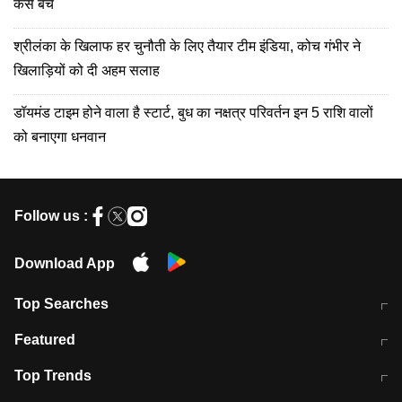
कैसे बचें
श्रीलंका के खिलाफ हर चुनौती के लिए तैयार टीम इंडिया, कोच गंभीर ने
खिलाड़ियों को दी अहम सलाह
डॉयमंड टाइम होने वाला है स्टार्ट, बुध का नक्षत्र परिवर्तन इन 5 राशि वालों
को बनाएगा धनवान
Follow us :
Download App
Top Searches
मुंबई में लगे 'जेन जी' के पोस्टर, लिखा- 'मैं
मानसून में वायरल इंफ्केशन से बचाव करेंगी ये
Featured
विद्यार्थियों के साथ हूं
होममेड़ ड्रिंक
10 अगस्त को विधानसभा का घेराव करेंगे
Pune News: प्राइवेट स्कूल में दर्दनाक
Top Trends
छात्र
हादसा