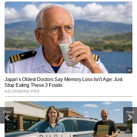
Prev
Next