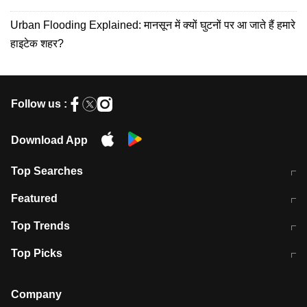
Urban Flooding Explained: मानसून में क्यों घुटनों पर आ जाते हैं हमारे
हाइटेक शहर?
Follow us :
Download App
Top Searches
मुंबई में लगे 'जेन जी' के पोस्टर, लिखा- 'मैं
मानसून में वायरल इंफ्केशन से बचाव करेंगी ये
Featured
विद्यार्थियों के साथ हूं
होममेड़ ड्रिंक
10 अगस्त को विधानसभा का घेराव करेंगे
Pune News: प्राइवेट स्कूल में दर्दनाक
Top Trends
छात्र
हादसा
RBI का नया नियम: अब बैंकों को अपनी सभी
जम्मू-श्रीनगर नेशनल हाईवे पर आज वाहनों
Top Picks
शाखाओं में जमा पर देना होगा एकसमान ब्याज
की आवाजाही पूरी तरह ठप
अगले 14 घंटे दिल्ली-यूपी समेत इन राज्यों में
सोशल मीडिया पर वायरल हुई आईआईटी बॉम्बे
बारिश की चेतावनी
के स्टूडेंट की मार्कशीट
Company