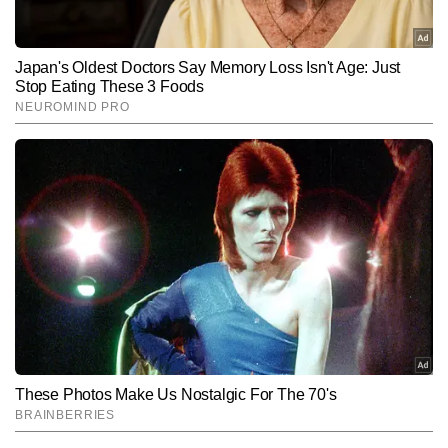
Hindi News
Cities
End of Article
मोनू झा
AUTHOR
मोनू कुमार टाइम्स नाउ नवभारत की डिजिटल टीम में वायरल और ट्रेंडिंग डेस्क पर 
काम कर रहे हैं। न्यूजरूम में 4 साल से अधिक का अनुभव रखने वाले मोनू वायरल 
कंटेंट, ऑफबीट खबरों और सोशल मीडिया ट्रेंड्स को पहचानने में बेहद दक्ष हैं। 
और पढ़ें
यूनीक एंगल तलाशने और कहानियों को आकर्षक अंदाज में प्रस्तुत करने की उनकी 
क्षमता उन्हें डिजिटल कंटेंट स्पेस में अलग पहचान देती है। मोनू कुमार 4,000 से 
अधिक स्टोरीज लिख चुके हैं, जिनमें कई वायरल रिपोर्ट्स, ट्रेंड-बेस्ड अपडेट्स और 
Follow Us:
सोशल मीडिया-फोकस्ड कंटेंट शामिल हैं।
Subscribe to our daily Newsletter!
SUBMIT