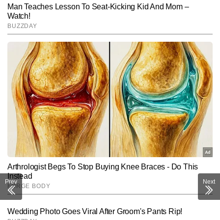
Prev
Next