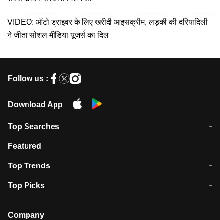
VIDEO: ऑटो ड्राइवर के लिए खरीदी आइसक्रीम, लड़की की दरियादिली
ने जीता सोशल मीडिया यूजर्स का दिल
Follow us :
Download App
Top Searches
मुंबई में लगे 'जेन जी' के पोस्टर, लिखा- 'मैं
मानसून में वायरल इंफ्केशन से बचाव करेंगी ये
Featured
विद्यार्थियों के साथ हूं
होममेड़ ड्रिंक
10 अगस्त को विधानसभा का घेराव करेंगे
Pune News: प्राइवेट स्कूल में दर्दनाक
Top Trends
छात्र
हादसा
RBI का नया नियम: अब बैंकों को अपनी सभी
जम्मू-श्रीनगर नेशनल हाईवे पर आज वाहनों
Top Picks
शाखाओं में जमा पर देना होगा एकसमान ब्याज
की आवाजाही पूरी तरह ठप
अगले 14 घंटे दिल्ली-यूपी समेत इन राज्यों में
सोशल मीडिया पर वायरल हुई आईआईटी बॉम्बे
बारिश की चेतावनी
के स्टूडेंट की मार्कशीट
Company