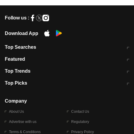
Follow us :
Download App
Top Searches
मुंबई में लगे 'जेन जी' के पोस्टर, लिखा- 'मैं
मानसून में वायरल इंफ्केशन से बचाव करेंगी ये
Featured
विद्यार्थियों के साथ हूं
होममेड़ ड्रिंक
10 अगस्त को विधानसभा का घेराव करेंगे
Pune News: प्राइवेट स्कूल में दर्दनाक
Top Trends
छात्र
हादसा
RBI का नया नियम: अब बैंकों को अपनी सभी
जम्मू-श्रीनगर नेशनल हाईवे पर आज वाहनों
Top Picks
शाखाओं में जमा पर देना होगा एकसमान ब्याज
की आवाजाही पूरी तरह ठप
अगले 14 घंटे दिल्ली-यूपी समेत इन राज्यों में
सोशल मीडिया पर वायरल हुई आईआईटी बॉम्बे
बारिश की चेतावनी
के स्टूडेंट की मार्कशीट
Company
About Us
Contact Us
Advertise with us
Regulatory
Terms & Conditions
Privacy Policy