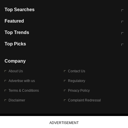
Top Searches
मुंबई में लगे 'जेन जी' के पोस्टर, लिखा- 'मैं
मानसून में वायरल इंफ्केशन से बचाव करेंगी ये
Featured
विद्यार्थियों के साथ हूं
होममेड़ ड्रिंक
10 अगस्त को विधानसभा का घेराव करेंगे
Pune News: प्राइवेट स्कूल में दर्दनाक
Top Trends
छात्र
हादसा
RBI का नया नियम: अब बैंकों को अपनी सभी
जम्मू-श्रीनगर नेशनल हाईवे पर आज वाहनों
Top Picks
शाखाओं में जमा पर देना होगा एकसमान ब्याज
की आवाजाही पूरी तरह ठप
अगले 14 घंटे दिल्ली-यूपी समेत इन राज्यों में
सोशल मीडिया पर वायरल हुई आईआईटी बॉम्बे
बारिश की चेतावनी
के स्टूडेंट की मार्कशीट
Company
About Us
Contact Us
Advertise with us
Regulatory
Terms & Conditions
Privacy Policy
Disclaimer
Complaint Redressal
© 2026 Bennett, Coleman & Company Limited