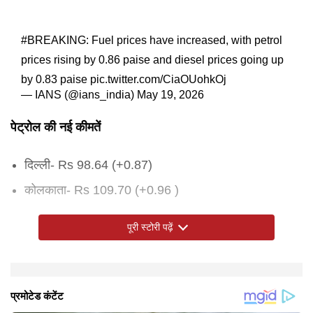
#BREAKING
: Fuel prices have increased, with petrol
prices rising by 0.86 paise and diesel prices going up
by 0.83 paise
pic.twitter.com/CiaOUohkOj
— IANS (@ians_india)
May 19, 2026
पेट्रोल की नई कीमतें
दिल्ली- Rs 98.64 (+0.87)
कोलकाता- Rs 109.70 (+0.96 )
मुंबई- Rs 107.59 (+0.91 )
पूरी स्टोरी पढ़ें
चेन्नई- Rs 104.49 (+0.82)
डीजल की नई कीमतें
चार दिन पहले भी बढ़े थे दाम
इससे पहले शुक्रवार को भी पेट्रोल और डीजल की कीमतों में
आम लोगों की जेब पर असर
पेट्रोल और डीजल की कीमतों में लगातार हो रही बढ़ोतरी का सीधा
युद्ध और वैश्विक बाजार बना कारण
जानकारों के अनुसार पश्चिम एशिया में चल रहे संघर्ष के कारण
सरकार और तेल कंपनियां हालात पर नजर बनाए हुए हैं, लेकिन
दिल्ली- Rs 91.58 (+0.91)