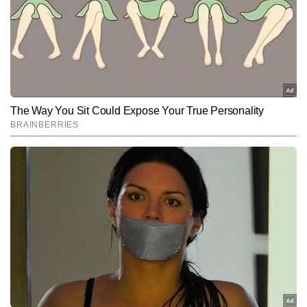
पंजाब
चंडीगढ़
94.30
97.27
82.45
85.42
राजस्थान
जयपुर
104.65
107.97
90.15
93.20
सिक्किम
गंगटोक
103.45
106.45
90.55
93.55
तमिलनाडु
चेन्नई
100.84
103.67
92.39
95.25
तेलंगाना
हैदराबाद
107.50
110.89
95.70
99.09
त्रिपुरा
अगरतला
97.53
100.53
86.55
89.55
उत्तर प्रदेश
लखनऊ
94.69
97.55
87.81
90.63
उत्तराखंड
देहरादून
93.55
96.55
88.44
91.44
पश्चिम बंगाल
कोलकाता
105.45
108.74
92.02
95.13