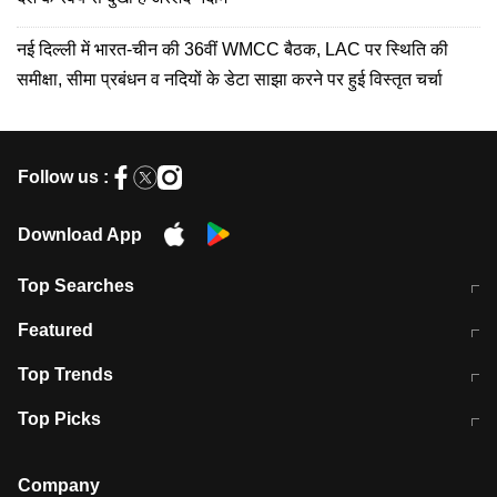
नई दिल्ली में भारत-चीन की 36वीं WMCC बैठक, LAC पर स्थिति की
समीक्षा, सीमा प्रबंधन व नदियों के डेटा साझा करने पर हुई विस्तृत चर्चा
Follow us :
Download App
Top Searches
मुंबई में लगे 'जेन जी' के पोस्टर, लिखा- 'मैं
मानसून में वायरल इंफ्केशन से बचाव करेंगी ये
Featured
विद्यार्थियों के साथ हूं
होममेड़ ड्रिंक
10 अगस्त को विधानसभा का घेराव करेंगे
Pune News: प्राइवेट स्कूल में दर्दनाक
Top Trends
छात्र
हादसा
RBI का नया नियम: अब बैंकों को अपनी सभी
जम्मू-श्रीनगर नेशनल हाईवे पर आज वाहनों
Top Picks
शाखाओं में जमा पर देना होगा एकसमान ब्याज
की आवाजाही पूरी तरह ठप
अगले 14 घंटे दिल्ली-यूपी समेत इन राज्यों में
सोशल मीडिया पर वायरल हुई आईआईटी बॉम्बे
बारिश की चेतावनी
के स्टूडेंट की मार्कशीट
Company