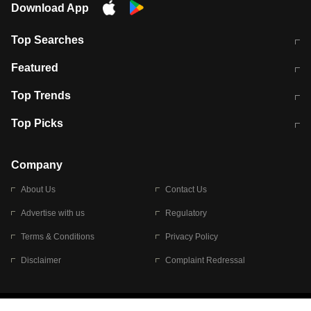
Download App
Top Searches
मुंबई में लगे 'जेन जी' के पोस्टर, लिखा- 'मैं
मानसून में वायरल इंफ्केशन से बचाव करेंगी ये
Featured
विद्यार्थियों के साथ हूं
होममेड़ ड्रिंक
10 अगस्त को विधानसभा का घेराव करेंगे
Pune News: प्राइवेट स्कूल में दर्दनाक
Top Trends
छात्र
हादसा
RBI का नया नियम: अब बैंकों को अपनी सभी
जम्मू-श्रीनगर नेशनल हाईवे पर आज वाहनों
Top Picks
शाखाओं में जमा पर देना होगा एकसमान ब्याज
की आवाजाही पूरी तरह ठप
अगले 14 घंटे दिल्ली-यूपी समेत इन राज्यों में
सोशल मीडिया पर वायरल हुई आईआईटी बॉम्बे
बारिश की चेतावनी
के स्टूडेंट की मार्कशीट
Company
About Us
Contact Us
Advertise with us
Regulatory
Terms & Conditions
Privacy Policy
Disclaimer
Complaint Redressal
© 2026 Bennett, Coleman & Company Limited