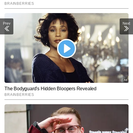
Prev
Next