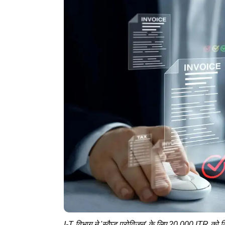
I-T विभाग ने 'स्वैप्ड प्रोविजन' के लिए 20,000 ITR को क