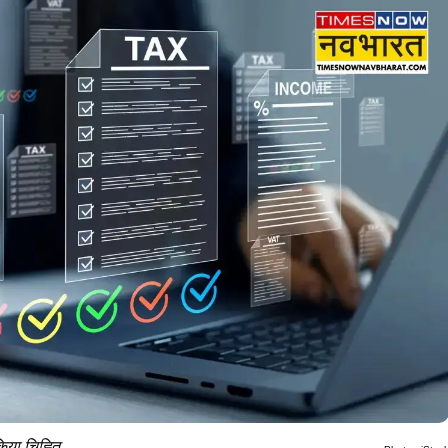
िया चिह्नित