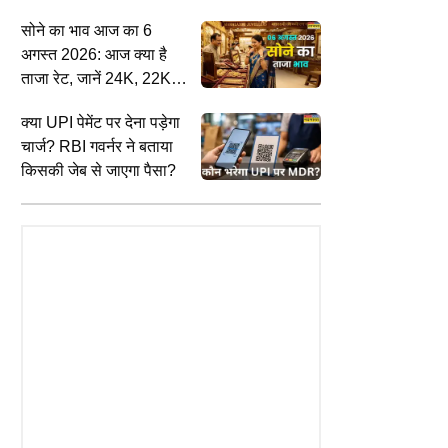
में कितनी है कीमत
सोने का भाव आज का 6
अगस्त 2026: आज क्या है
ताजा रेट, जानें 24K, 22K,
18K से लेकर 10 कैरेट तक
क्या UPI पेमेंट पर देना पड़ेगा
के दाम
चार्ज? RBI गवर्नर ने बताया
किसकी जेब से जाएगा पैसा?
ENTERTAINMENT
E
ें लगे 'जेन जी' के पोस्टर, लिखा- 'मैं
Lock UPP 2: श्रेया कालरा की जीत से
T
्थियों के साथ हूं, सरकार का सम्मान
झूम उठीं Shilpa Shinde, पोस्ट शेयर कर
ह
ूं', मोहन भागवत के कार्यक्रम से ठीक
बोलीं- मैं बहुत खुश हूं...
क
चाएं गर्म