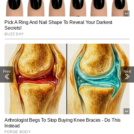
Prev
Next