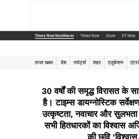
Times Now Navbharat
Times Now
Zoom
ET Now
ताजा खबर
देश
स्पोर्ट्स
शहर
एजुकेशन
एंटरट
30 वर्षों की समृद्ध विरासत के 
है। टाइम्स डायग्नोस्टिक सर्वेक्
उत्कृष्टता, नवाचार और सुलभता के
सभी हितधारकों का विश्वास अर
की छवि ‘विश्वास