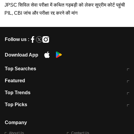
JPSC सिविल सेवा परीक्षा में कथित गड़बड़ी को लेकर सुप्रीम कोर्ट पहुंची
PIL, CBI जांच और परीक्षा रद्द करने की मांग
Follow us :
Download App
Top Searches
मुंबई में लगे 'जेन जी' के पोस्टर, लिखा- 'मैं
मानसून में वायरल इंफ्केशन से बचाव करेंगी ये
Featured
विद्यार्थियों के साथ हूं
होममेड़ ड्रिंक
10 अगस्त को विधानसभा का घेराव करेंगे
Pune News: प्राइवेट स्कूल में दर्दनाक
Top Trends
छात्र
हादसा
RBI का नया नियम: अब बैंकों को अपनी सभी
जम्मू-श्रीनगर नेशनल हाईवे पर आज वाहनों
Top Picks
शाखाओं में जमा पर देना होगा एकसमान ब्याज
की आवाजाही पूरी तरह ठप
अगले 14 घंटे दिल्ली-यूपी समेत इन राज्यों में
सोशल मीडिया पर वायरल हुई आईआईटी बॉम्बे
बारिश की चेतावनी
के स्टूडेंट की मार्कशीट
Company
About Us
Contact Us