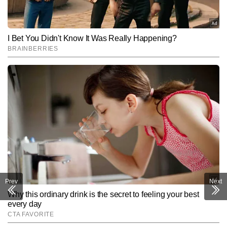
Prev
Next