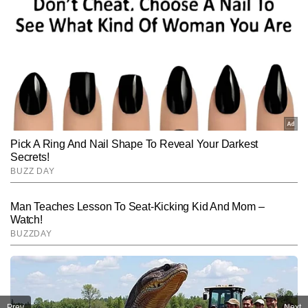
Prev
Next