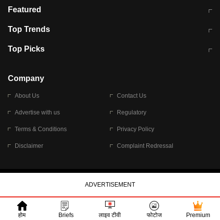
मुंबई में लगे 'जेन जी' के पोस्टर, लिखा- 'मैं
मानसून में वायरल इंफ्केशन से बचाव करेंगी ये
Featured
विद्यार्थियों के साथ हूं
होममेड़ ड्रिंक
10 अगस्त को विधानसभा का घेराव करेंगे
Pune News: प्राइवेट स्कूल में दर्दनाक
Top Trends
छात्र
हादसा
RBI का नया नियम: अब बैंकों को अपनी सभी
जम्मू-श्रीनगर नेशनल हाईवे पर आज वाहनों
Top Picks
शाखाओं में जमा पर देना होगा एकसमान ब्याज
की आवाजाही पूरी तरह ठप
अगले 14 घंटे दिल्ली-यूपी समेत इन राज्यों में
सोशल मीडिया पर वायरल हुई आईआईटी बॉम्बे
बारिश की चेतावनी
के स्टूडेंट की मार्कशीट
Company
About Us
Contact Us
Advertise with us
Regulatory
Terms & Conditions
Privacy Policy
Disclaimer
Complaint Redressal
© 2026 Bennett, Coleman & Company Limited
होम
Briefs
लाइव टीवी
फोटोज
Premium