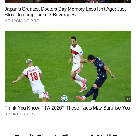
Hindi News
Utility-News
End of Article
शिवानी कोटनाला
AUTHOR
शिवानी कोटनाला टाइम्स नाउ नवभारत डिजिटल में सीनियर कॉपी एडिटर के पद पर 
कार्यरत हैं। पत्रकारिता के करियर में 3 साल से ज्यादा के अनुभव के साथ शिवानी 
ने बिजनेस और टेक से जुड़ी खबरों पर काम किया है। यूटीलिटी, शेयर बाजार, 
और पढ़ें
पर्सनल फाइनेंस, बैंकिंग से जुड़ी खबरों पर वह लगातार लिख रही हैं। शिवानी ने 
डिजिटल के साथ-साथ न्यूज एजेंसी में भी काम किया है।
Follow Us:
Subscribe to our daily Newsletter!
SUBMIT