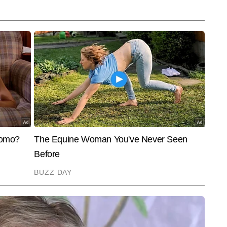
INDIA
ENTER
Hormuz Deal: क्या ईरान के
'बांग्लादेश में पाकिस्तान की ISI को पूरी छूट
Shiva
ा दुनिया का सबसे बड़ा 'ऑयल
मिली'...शेख हसीना के बेटे बोले- जेलों से
Kalra
छूटकर आतंकवादी आ रहे, भारत के लिए
ट्रॉफ
खतरा!
हुआ बु
ल के लाइफस्टाइल सेक्शन में कंटेंट राइटर के रूप में कार्यरत हैं। फैशन, ब्यूटी, 
क जीवनशैली से जुड़े कंटेंट पर उनकी मजबूत पकड़ उन्हें युवा और स्टाइल-सेवी ऑडियंस के 
और पढ़ें
ेखन शैली सरल, ट्रेंडी और यूज़र-फ्रेंडली है, जो पाठकों को तेजी से बदलते फैशन व 
मदद करती है। अब तक 2,500 से अधिक आर्टिकल्स लिख चुकी अवनी क्रिएटिव अप्रोच, 
सेंस के लिए जानी जाती हैं।
End of Article