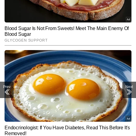
Prev
Next