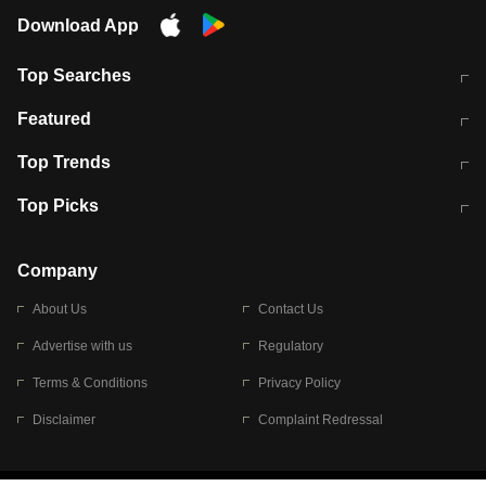
Download App
Top Searches
मुंबई में लगे 'जेन जी' के पोस्टर, लिखा- 'मैं
मानसून में वायरल इंफ्केशन से बचाव करेंगी ये
Featured
विद्यार्थियों के साथ हूं
होममेड़ ड्रिंक
10 अगस्त को विधानसभा का घेराव करेंगे
Pune News: प्राइवेट स्कूल में दर्दनाक
Top Trends
छात्र
हादसा
RBI का नया नियम: अब बैंकों को अपनी सभी
जम्मू-श्रीनगर नेशनल हाईवे पर आज वाहनों
Top Picks
शाखाओं में जमा पर देना होगा एकसमान ब्याज
की आवाजाही पूरी तरह ठप
अगले 14 घंटे दिल्ली-यूपी समेत इन राज्यों में
सोशल मीडिया पर वायरल हुई आईआईटी बॉम्बे
बारिश की चेतावनी
के स्टूडेंट की मार्कशीट
Company
About Us
Contact Us
Advertise with us
Regulatory
Terms & Conditions
Privacy Policy
Disclaimer
Complaint Redressal