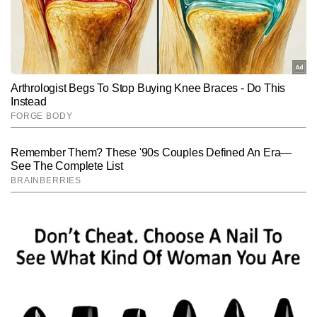
आधार पर किया जाएगा।
Hindi News
Sports
End of Article
शिवम अवस्थी
AUTHOR
शिवम् अवस्थी टाइम्स नाउ नवभारत डिजिटल में स्पोर्ट्स डेस्क के इंचार्ज हैं। इनको 
खेल पत्रकारिता में तकरीबन 17 सालों का अनुभव है। इनको क्रिकेट, फुटबॉल 
और टेनिस में खास रुचि है। उन्हें खेलना भी पसंद है और वो देहरादून में फुटबॉल व 
और पढ़ें
क्रिकेट इंटर डिस्ट्रिक्ट चैंपियनशिप में विजेता टीम के कप्तान भी रहे। पत्रकारिता 
में कदम रखने के कुछ समय बाद कॉमनवेल्थ गेम्स 2010 का संपूर्ण फील्ड कवरेज 
किया और कई ब्रेकिंग न्यूज दी। कई चर्चित भारतीय एथलीटों के इंटरव्यू लिए हैं। 
Follow Us:
2011 वनडे क्रिकेट वर्ल्ड कप का ऑनफील्ड रहकर शहर-शहर घूमते हुए पूरा टीवी 
कवरेज किया। विश्व कप से पहले युवा विराट कोहली का इंटरव्यू किया। डिजिटल 
जैसे-जैसे आगे बढ़ा उन्हें ब्रेट ली, सुनील गावस्कर, राहुल द्रविड़, जैसे तमाम धुरंधरों 
Subscribe to our daily Newsletter!
के साक्षात्कार किए और 16 वर्षीय ऋषभ पंत का पहला डिजिटल इंटरव्यू किया जिसे 
इंग्लिश और हिंदी वेबसाइट पर काफी रीडरशिप मिली। उन्होंने स्पोर्ट्स मल्टी 
पॉडकास्ट भी किया। आईपीएल के 18 सीजन से ऑनफील्ड जुड़े रहे। अब तक 