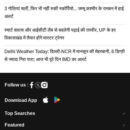
कहानी
3 गोलियां चलीं, फिर भी नहीं रुकी स्कॉर्पियो... जम्मू कश्मीर के रामबन में हाई
अलर्ट
स्मार्ट क्लास और आईसीटी लैब से बदलेगी पढ़ाई की तस्वीर, UP के हर
विकासखंड में तैयार होंगे मास्टर ट्रेनर
Delhi Weather Today: दिल्ली-NCR में मानसून की मेहरबानी, 6 डिग्री
से ज्यादा गिरा पारा; आज भी पूरे दिन IMD का अलर्ट
Follow us :
Download App
Top Searches
मुंबई में लगे 'जेन जी' के पोस्टर, लिखा- 'मैं
मानसून में वायरल इंफ्केशन से बचाव करेंगी ये
Featured
विद्यार्थियों के साथ हूं
होममेड़ ड्रिंक