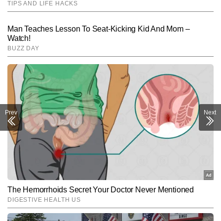
Prev
Next