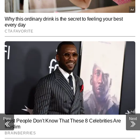
Prev
Next