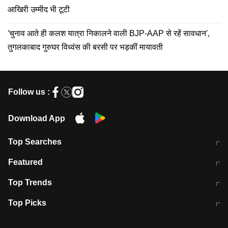
आखिरी उम्मीद भी टूटी
'चुनाव आते ही कलश यात्रा निकालने वाली BJP-AAP से रहें सावधान',
तुगलकाबाद गुरुघर विध्वंस की बरसी पर भड़कीं मायावती
Follow us :
Download App
Top Searches
मुंबई में लगे 'जेन जी' के पोस्टर, लिखा- 'मैं
मानसून में वायरल इंफ्केशन से बचाव करेंगी ये
Featured
विद्यार्थियों के साथ हूं
होममेड़ ड्रिंक
10 अगस्त को विधानसभा का घेराव करेंगे
Pune News: प्राइवेट स्कूल में दर्दनाक
Top Trends
छात्र
हादसा
RBI का नया नियम: अब बैंकों को अपनी सभी
जम्मू-श्रीनगर नेशनल हाईवे पर आज वाहनों
Top Picks
शाखाओं में जमा पर देना होगा एकसमान ब्याज
की आवाजाही पूरी तरह ठप
अगले 14 घंटे दिल्ली-यूपी समेत इन राज्यों में
सोशल मीडिया पर वायरल हुई आईआईटी बॉम्बे