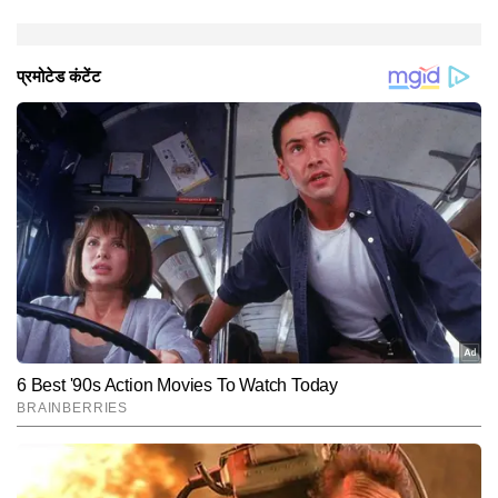
टूर्नामेंट कर्नाटक के खिलाड़ियों के लिए अपनी दावेदारी पेश करने का
बेहतरीन मंच है। मुझे यकीन है कि कई टैलेंट स्काउट्स की नजरें इस
टूर्नामेंट पर होंगी। आईपीएल फ्रेंचाइजियां भी यहां से नए चेहरे
तलाशती हैं।" उन्होंने आगे कहा, "सिर्फ टीम में चयन ही मायने नहीं
रखता। मैदान पर आपका रवैया और प्रदर्शन भी बहुत जरूरी है।
दबाव में आप कैसे खेलते हैं, टीम के लिए कितना योगदान देते हैं, ये
सब देखा जाता है।"
Hindi News
Sports
Cricket
End of Article
आदित्य साहू
AUTHOR