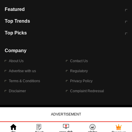
मुंबई में लगे 'जेन जी' के पोस्टर, लिखा- 'मैं
मानसून में वायरल इंफ्केशन से बचाव करेंगी ये
Featured
विद्यार्थियों के साथ हूं
होममेड़ ड्रिंक
10 अगस्त को विधानसभा का घेराव करेंगे
Pune News: प्राइवेट स्कूल में दर्दनाक
Top Trends
छात्र
हादसा
RBI का नया नियम: अब बैंकों को अपनी सभी
जम्मू-श्रीनगर नेशनल हाईवे पर आज वाहनों
Top Picks
शाखाओं में जमा पर देना होगा एकसमान ब्याज
की आवाजाही पूरी तरह ठप
अगले 14 घंटे दिल्ली-यूपी समेत इन राज्यों में
सोशल मीडिया पर वायरल हुई आईआईटी बॉम्बे
बारिश की चेतावनी
के स्टूडेंट की मार्कशीट
Company
About Us
Contact Us
Advertise with us
Regulatory
Terms & Conditions
Privacy Policy
Disclaimer
Complaint Redressal
© 2026 Bennett, Coleman & Company Limited