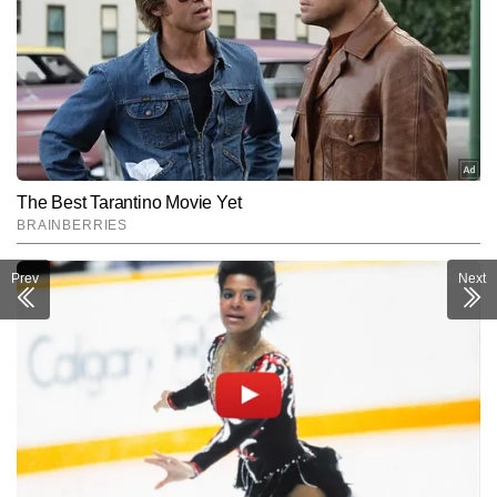
Prev
Next