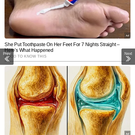
Prev
Next