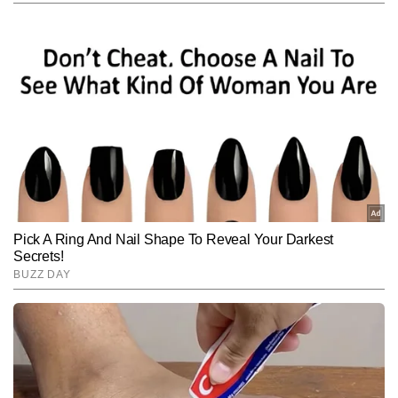
गुलशन कुमार टाइम्स नाउ हिंदी डिजिटल के हेल्थ सेक्शन से जुड़े हैं। फिटनेस और 
योग के प्रति उनकी रुचि उन्हें हेल्थ जर्नलिज्म की ओर लेकर आई, जहां वे आम लोगों 
की जीवनशैली, सेहत और वेलनेस से जुड़े विषयों पर लगातार काम कर रहे हैं। 
और पढ़ें
गुलशन अबतक 2,000 से अधिक आर्टिकल लिख चुके हैं। उनके लेखों में आसान 
भाषा में दी गई जानकारी, रिसर्च-बेस्ड टिप्स और रोजमर्रा की सेहत से जुड़े विषयों की 
स्पष्ट समझ दिखाई देती है। हेल्थ अवेयरनेस को बढ़ावा देना, फिटनेस को सरल 
Follow Us:
तरीके से समझाना और बेहतर लाइफस्टाइल के लिए उपयोगी सुझाव देना—गुलशन 
की लेखन शैली की खासियत है।
Subscribe to our daily Newsletter!
SUBMIT