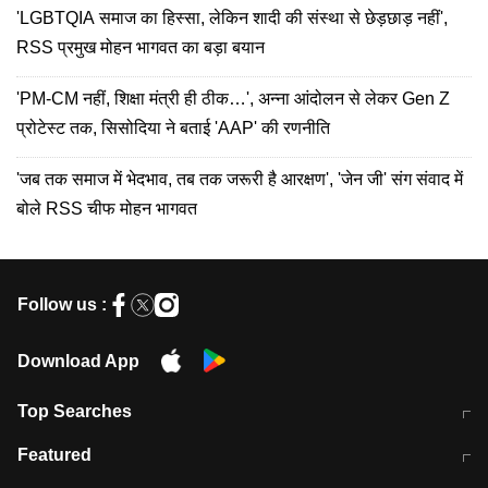
'LGBTQIA समाज का हिस्सा, लेकिन शादी की संस्था से छेड़छाड़ नहीं',
RSS प्रमुख मोहन भागवत का बड़ा बयान
'PM-CM नहीं, शिक्षा मंत्री ही ठीक…', अन्ना आंदोलन से लेकर Gen Z
प्रोटेस्ट तक, सिसोदिया ने बताई 'AAP' की रणनीति
'जब तक समाज में भेदभाव, तब तक जरूरी है आरक्षण', 'जेन जी' संग संवाद में
बोले RSS चीफ मोहन भागवत
Follow us :
Download App
Top Searches
मुंबई में लगे 'जेन जी' के पोस्टर, लिखा- 'मैं
मानसून में वायरल इंफ्केशन से बचाव करेंगी ये
Featured
विद्यार्थियों के साथ हूं
होममेड़ ड्रिंक